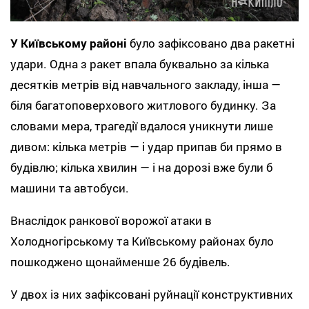
У Київському районі
було зафіксовано два ракетні
удари. Одна з ракет впала буквально за кілька
десятків метрів від навчального закладу, інша —
біля багатоповерхового житлового будинку. За
словами мера, трагедії вдалося уникнути лише
дивом: кілька метрів — і удар припав би прямо в
будівлю; кілька хвилин — і на дорозі вже були б
машини та автобуси.
Внаслідок ранкової ворожої атаки в
Холодногірському та Київському районах було
пошкоджено щонайменше 26 будівель.
У двох із них зафіксовані руйнації конструктивних