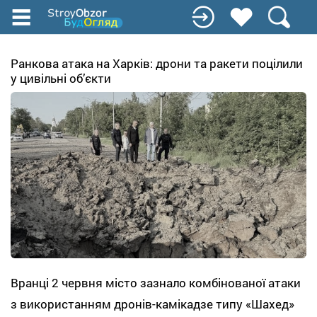
Перейти
до
основного
вмісту
Ранкова атака на Харків: дрони та ракети поцілили
у цивільні об’єкти
Вранці 2 червня місто зазнало комбінованої атаки
з використанням дронів-камікадзе типу «Шахед»