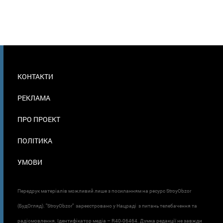
МЕНЮ
КОНТАКТИ
В
ПОДВАЛЕ
РЕКЛАМА
ПРО ПРОЕКТ
ПОЛІТИКА
УМОВИ
Передрук матеріалів можливий лише з посиланням на ресурс StroyObzor
(БудОгляд). "StroyObzor" зареєстровано у Нацраді з питань телебачення та
радіомовлення. Ідентифікатор медіа – R40-06464. Думка редакції не завжди