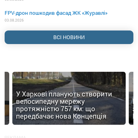
FPV-дрон пошкодив фасад ЖК «Журавлі»
03.08.2026
ВСІ НОВИНИ
У Харкові планують створити
велосипедну мережу
Н
протяжністю 757 км: що
з
передбачає нова Концепція
F