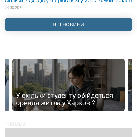
Скільки відходів утворюється у Харківській області
04.08.2026
ВСІ НОВИНИ
У
в
в
У скільки студенту обійдеться
п
оренда житла у Харкові?
п