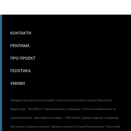
МЕНЮ
КОНТАКТИ
В
ПОДВАЛЕ
РЕКЛАМА
ПРО ПРОЕКТ
ПОЛІТИКА
УМОВИ
Передрук матеріалів можливий лише з посиланням на ресурс StroyObzor
(БудОгляд). "StroyObzor" зареєстровано у Нацраді з питань телебачення та
радіомовлення. Ідентифікатор медіа – R40-06464. Думка редакції не завжди
збігається з думкою автора. Керівник проєкту Олексій Карпушенко. Поштовий