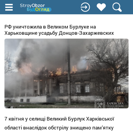
Перейти
до
основного
вмісту
РФ уничтожила в Великом Бурлуке на
Харьковщине усадьбу Донцов-Захаржевских
7 квітня у селищі Великий Бурлук Харківської
області внаслідок обстрілу знищено пам’ятку