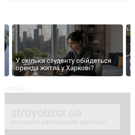
У
в
в
У скільки студенту обійдеться
п
оренда житла у Харкові?
п