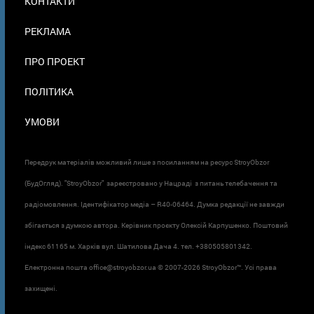
КОНТАКТИ
В
ПОДВАЛЕ
РЕКЛАМА
ПРО ПРОЕКТ
ПОЛІТИКА
УМОВИ
Передрук матеріалів можливий лише з посиланням на ресурс StroyObzor
(БудОгляд). "StroyObzor" зареєстровано у Нацраді з питань телебачення та
радіомовлення. Ідентифікатор медіа – R40-06464. Думка редакції не завжди
збігається з думкою автора. Керівник проєкту Олексій Карпушенко. Поштовий
індекс 61165 м. Харків вул. Шатилова Дача 4. тел. +380505801342.
Електронна пошта office@stroyobzor.ua © 2007-
2026 StroyObzor™. Усі права
захищені.