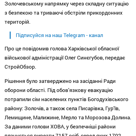
Золочевському напрямку через складну ситуацію
з безпекою та триваючі обстріли прикордонних
територій.
Підписуйся на наш Telegram - канал
Про це повідомив голова Харківської обласної
військової адміністрації Олег Синєгубов, передає
СтройОбзор.
Рішення було затверджено на засіданні Ради
оборони області. Під обов'язкову евакуацію
потрапили сім населених пунктів Богодухівського
району: Золочів, а також села Писарівка, Гур'їв,
Лемищине, Малижине, Мерло та Морозова Долина.
За даними голови ХОВА, у безпечніші райони
планується вивезти 7157 осіб, серед яких 1702