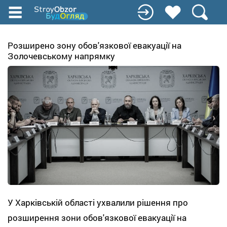
Перейти
до
основного
вмісту
Розширено зону обов'язкової евакуації на
Золочевському напрямку
У Харківській області ухвалили рішення про
розширення зони обов'язкової евакуації на