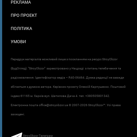
РЕКЛАМА
ПРО ПРОЕКТ
ПОЛІТИКА
УМОВИ
Передрук матеріалів можливий лише з посиланням на ресурс StroyObzor
(БудОгляд). "StroyObzor" зареєстровано у Нацраді з питань телебачення та
радіомовлення. Ідентифікатор медіа – R40-06464. Думка редакції не завжди
збігається з думкою автора. Керівник проєкту Олексій Карпушенко. Поштовий
індекс 61165 м. Харків вул. Шатилова Дача 4. тел. +380505801342.
Електронна пошта office@stroyobzor.ua © 2007-
2026 StroyObzor™. Усі права
захищені.
StroyObzor Телеграм