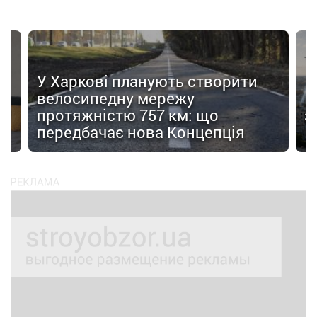
У Харкові планують створити
велосипедну мережу
Н
протяжністю 757 км: що
з
передбачає нова Концепція
F