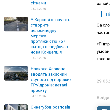
сітками
ознай
05.08.2026
Пі
У Харкові планують
За сло
створити
велосипедну
частин
мережу
протяжністю 757
«Підтр
км: що передбачає
умови 
нова Концепція
голова
05.08.2026
Навколо Харкова
зводять захисний
«купол» від ворожих
29.05.
FPV-дронів: деталі
проєкту
04.08.2026
Войдит
Синєгубов розповів