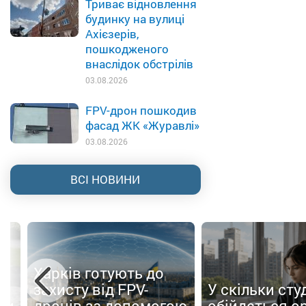
Триває відновлення
будинку на вулиці
Ахієзерів,
пошкодженого
внаслідок обстрілів
03.08.2026
FPV-дрон пошкодив
фасад ЖК «Журавлі»
03.08.2026
ВСІ НОВИНИ
Харків готують до
о
захисту від FPV-
У скільки сту
ти
дронів за допомогою
обійдеться о