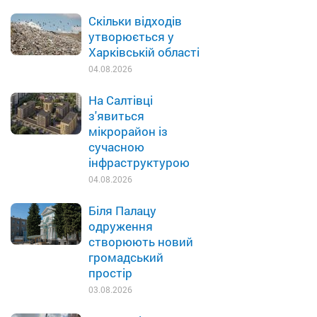
Скільки відходів
утворюється у
Харківській області
04.08.2026
На Салтівці
з'явиться
мікрорайон із
сучасною
інфраструктурою
04.08.2026
Біля Палацу
одруження
створюють новий
громадський
простір
03.08.2026