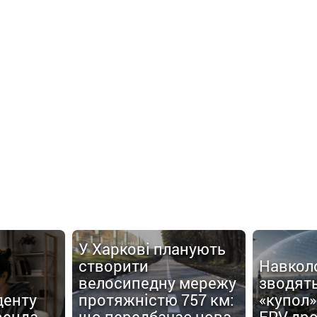
У Харкові планують
створити
Навкол
велосипедну мережу
зводят
денту
протяжністю 757 км:
«купол»
ренда
що передбачає нова
FPV-дро