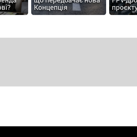
ові?
Концепція
проєкт