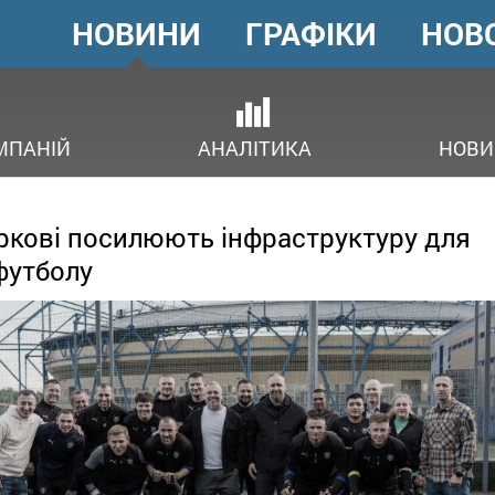
НОВИНИ
ГРАФІКИ
НОВ
ГОЛОВНЕ
МЕНЮ
В
МПАНІЙ
АНАЛІТИКА
НОВИ
ркові посилюють інфраструктуру для
футболу