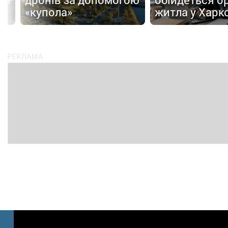
ю
«купола»
житла у Харк