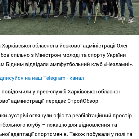
 Харківської обласної військової адміністрації Олег
бов спільно з Міністром молоді та спорту України
м Бідним відвідали ампфутбольний клуб «Незламні».
дписуйся на наш Telegram - канал
 повідомили у прес-службі Харківської обласної
ової адміністрації, передає СтройОбзор.
ки зустрічі оглянули офіс та реабілітаційний простір
больного клубу – локацію для відновлення та
ьної адаптації спортсменів. Також побували у полі та