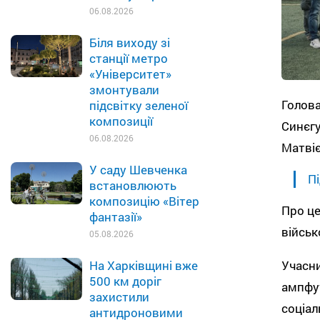
06.08.2026
Біля виходу зі
станції метро
«Університет»
змонтували
Голова
підсвітку зеленої
композиції
Синєгу
06.08.2026
Матвіє
У саду Шевченка
Пі
встановлюють
композицію «Вітер
Про це
фантазії»
військ
05.08.2026
Учасни
На Харківщині вже
500 км доріг
ампфут
захистили
соціал
антидроновими