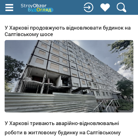
Перейти
до
основного
вмісту
У Харкові продовжують відновлювати будинок на
Салтівському шосе
У Харкові тривають аварійно-відновлювальні
роботи в житловому будинку на Салтівському