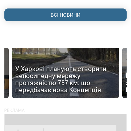
ВСІ НОВИНИ
У Харкові планують створити
велосипедну мережу
Н
протяжністю 757 км: що
з
передбачає нова Концепція
F