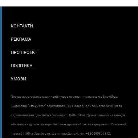
МЕНЮ
КОНТАКТИ
В
ПОДВАЛЕ
РЕКЛАМА
ПРО ПРОЕКТ
ПОЛІТИКА
УМОВИ
Передрук матеріалів можливий лише з посиланням на ресурс StroyObzor
(БудОгляд). "StroyObzor" зареєстровано у Нацраді з питань телебачення та
радіомовлення. Ідентифікатор медіа – R40-06464. Думка редакції не завжди
збігається з думкою автора. Керівник проєкту Олексій Карпушенко. Поштовий
індекс 61165 м. Харків вул. Шатилова Дача 4. тел. +380505801342.