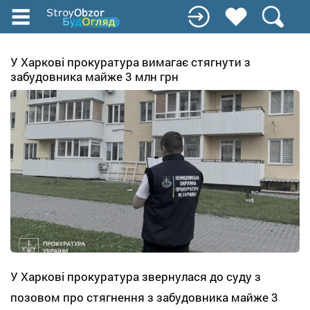
Перейти
до
основного
вмісту
У Харкові прокуратура вимагає стягнути з
забудовника майже 3 млн грн
У Харкові прокуратура звернулася до суду з
позовом про стягнення з забудовника майже 3