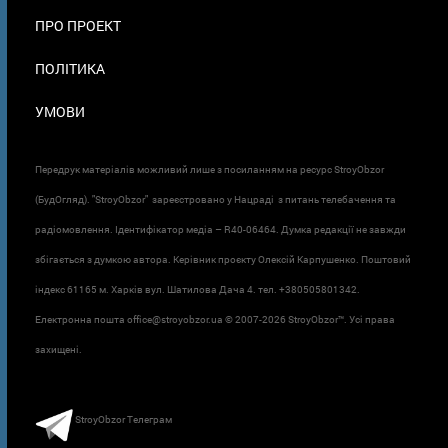
ПРО ПРОЕКТ
ПОЛІТИКА
УМОВИ
Передрук матеріалів можливий лише з посиланням на ресурс StroyObzor
(БудОгляд). "StroyObzor" зареєстровано у Нацраді з питань телебачення та
радіомовлення. Ідентифікатор медіа – R40-06464. Думка редакції не завжди
збігається з думкою автора. Керівник проєкту Олексій Карпушенко. Поштовий
індекс 61165 м. Харків вул. Шатилова Дача 4. тел. +380505801342.
Електронна пошта office@stroyobzor.ua © 2007-
2026 StroyObzor™. Усі права
захищені.
StroyObzor Телеграм