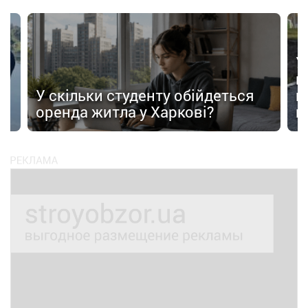
У
в
в
У скільки студенту обійдеться
п
оренда житла у Харкові?
п