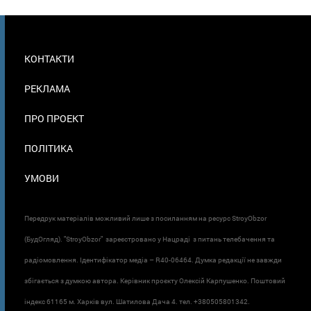
МЕНЮ
КОНТАКТИ
В
ПОДВАЛЕ
РЕКЛАМА
ПРО ПРОЕКТ
ПОЛІТИКА
УМОВИ
Передрук матеріалів можливий лише з посиланням на ресурс StroyObzor
(БудОгляд). "StroyObzor" зареєстровано у Нацраді з питань телебачення та
радіомовлення. Ідентифікатор медіа – R40-06464. Думка редакції не завжди
збігається з думкою автора. Керівник проєкту Олексій Карпушенко. Поштовий
індекс 61165 м. Харків вул. Шатилова Дача 4. тел. +380505801342.