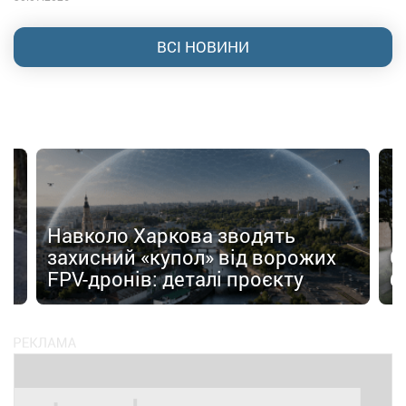
ВСІ НОВИНИ
Навколо Харкова зводять
захисний «купол» від ворожих
С
FPV-дронів: деталі проєкту
б