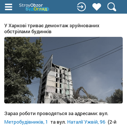
Перейти
до
основного
вмісту
У Харкові триває демонтаж зруйнованих
обстрілами будинків
Зараз роботи проводяться за адресами: вул.
Метробудівників, 1
та вул.
Наталії Ужвій, 96
(2-й