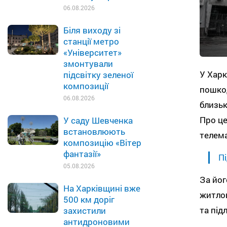
06.08.2026
Біля виходу зі
станції метро
«Університет»
змонтували
У Харк
підсвітку зеленої
композиції
пошкод
06.08.2026
близьк
Про це
У саду Шевченка
встановлюють
телема
композицію «Вітер
фантазії»
Пі
05.08.2026
За йог
На Харківщині вже
житлов
500 км доріг
та під
захистили
антидроновими