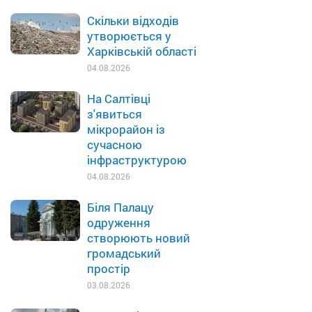
Скільки відходів
утворюється у
Харківській області
04.08.2026
На Салтівці
з'явиться
мікрорайон із
сучасною
інфраструктурою
04.08.2026
Біля Палацу
одруження
створюють новий
громадський
простір
03.08.2026