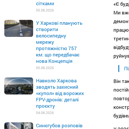
сітками
«Є буд
05.08.2026
Ми вже
демонт
У Харкові планують
створити
працює
велосипедну
третин
мережу
відбуд
протяжністю 757
км: що передбачає
руйнув
нова Концепція
Пі
05.08.2026
Навколо Харкова
Він та
зводять захисний
постій
«купол» від ворожих
повтор
FPV-дронів: деталі
проєкту
констр
04.08.2026
будіве
Синєгубов розповів