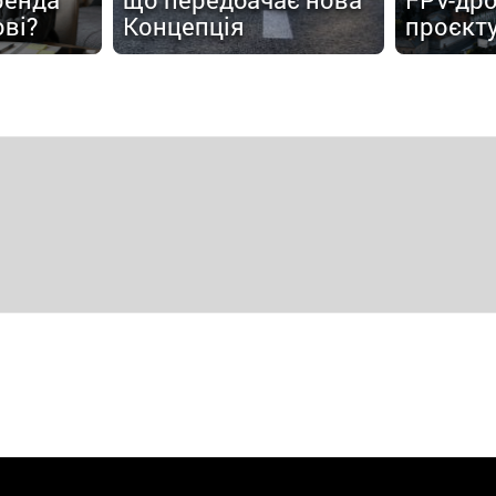
ові?
Концепція
проєкт