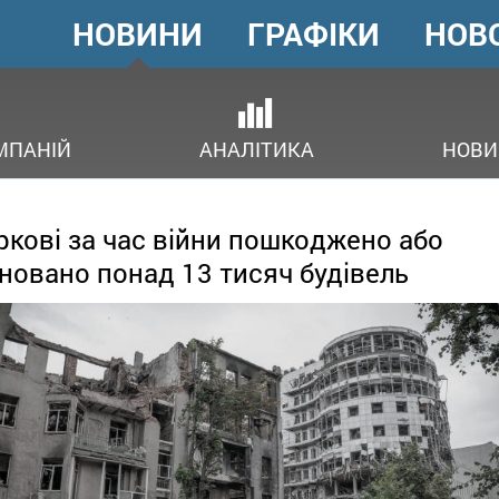
НОВИНИ
ГРАФІКИ
НОВ
ГОЛОВНЕ
МЕНЮ
В
МПАНІЙ
АНАЛІТИКА
НОВИ
ркові за час війни пошкоджено або
новано понад 13 тисяч будівель