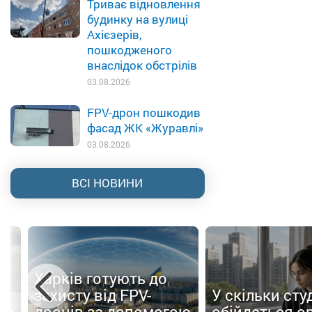
Триває відновлення
будинку на вулиці
Ахієзерів,
пошкодженого
внаслідок обстрілів
03.08.2026
FPV-дрон пошкодив
фасад ЖК «Журавлі»
03.08.2026
ВСІ НОВИНИ
Харків готують до
о
захисту від FPV-
У скільки сту
ти
дронів за допомогою
обійдеться о