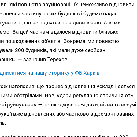
івлі, які повністю зруйновані і їх неможливо відновити.
 знесли частину таких будинків і будемо надалі
увати ті, що не підлягають відновленню. Але ми
мо. За цей час нам вдалося відновити близько
и пошкоджених об’єктів. Зокрема, ми повністю
ували 200 будинків, які мали дуже серйозні
ання», — зазначив Терехов.
дписатися на нашу сторінку у ФБ Харків
кож наголосив, що процес відновлення ускладнюється
ними обстрілами. Нові удари регулярно спричиняють
ні руйнування — пошкоджуються дахи, вікна та несучі
укції вже відновлених або частково відремонтованих
ль.