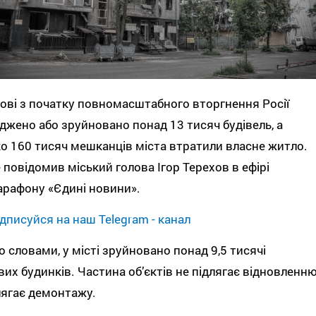
ові з початку повномасштабного вторгнення Росії
жено або зруйновано понад 13 тисяч будівель, а
о 160 тисяч мешканців міста втратили власне житло.
 повідомив міський голова Ігор Терехов в ефірі
рафону «Єдині новини».
дписуйся на наш Telegram - канал
о словами, у місті зруйновано понад 9,5 тисячі
их будинків. Частина об’єктів не підлягає відновленн
лягає демонтажу.