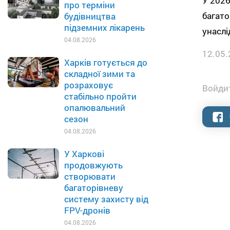
У 2026
про терміни
багато
будівництва
підземних лікарень
унаслі
04.08.2026
12.05.
Харків готується до
складної зими та
розраховує
Войдит
стабільно пройти
опалювальний
сезон
04.08.2026
У Харкові
продовжують
створювати
багаторівневу
систему захисту від
FPV-дронів
04.08.2026