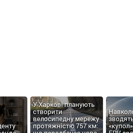
У Харкові планують
створити
Навкол
велосипедну мережу
зводят
денту
протяжністю 757 км:
«купол»
ренда
що передбачає нова
FPV-дро