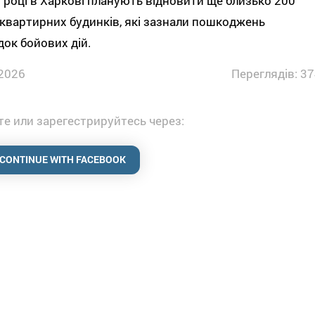
 році в Харкові планують відновити ще близько 200
квартирних будинків, які зазнали пошкоджень
док бойових дій.
2026
Переглядів: 37
е или зарегестрируйтесь через:
CONTINUE WITH FACEBOOK