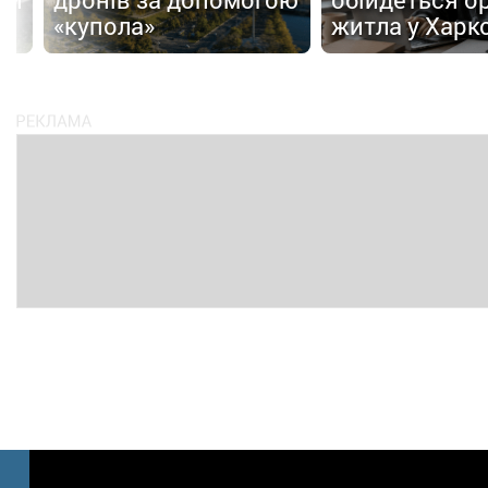
ю
«купола»
житла у Харк