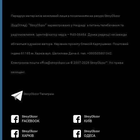
Передрук матеріалів можливий лише з посиланням на ресурс StroyObzor
(БудОгляд). "StroyObzor" зареєстровано у Нацраді з питань телебачення та
радіомовлення. Ідентифікатор медіа – R40-06464. Думка редакції не завжди
збігається з думкою автора. Керівник проєкту Олексій Карпушенко. Поштовий
індекс 61165 м. Харків вул. Шатилова Дача 4. тел. +380505801342.
Електронна пошта office@stroyobzor.ua © 2007-
2026 StroyObzor™. Усі права
захищені.
StroyObzor Телеграм
StroyObzor
StroyObzor
FACEBOOK
КИЇВ
StroyObzor
StroyObzor
ХАРКІВ
ОДЕСА