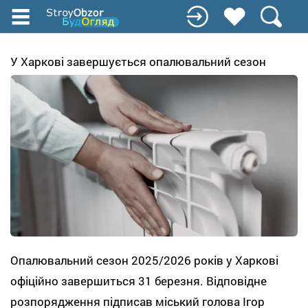
Перейти
до
основного
вмісту
У Харкові завершується опалювальний сезон
Опалювальний сезон 2025/2026 років у Харкові
офіційно завершиться 31 березня. Відповідне
розпорядження підписав міський голова Ігор