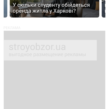
У скільки студенту обійдеться
п
оренда житла у Харкові?
п