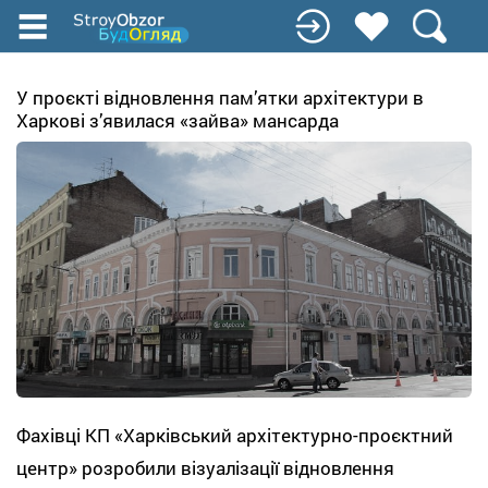
Перейти
до
основного
вмісту
У проєкті відновлення пам’ятки архітектури в
Харкові з’явилася «зайва» мансарда
Фахівці КП «Харківський архітектурно-проєктний
центр» розробили візуалізації відновлення