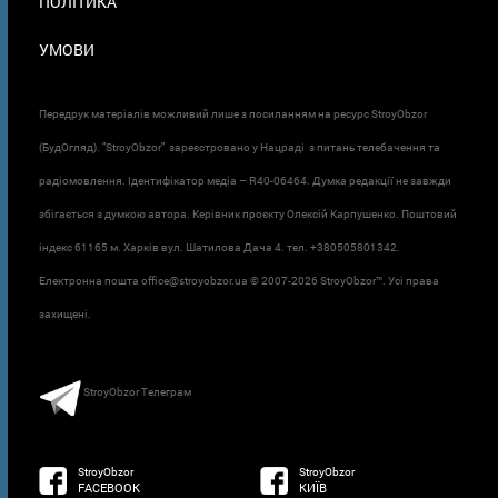
ПОЛІТИКА
УМОВИ
Передрук матеріалів можливий лише з посиланням на ресурс StroyObzor
(БудОгляд). "StroyObzor" зареєстровано у Нацраді з питань телебачення та
радіомовлення. Ідентифікатор медіа – R40-06464. Думка редакції не завжди
збігається з думкою автора. Керівник проєкту Олексій Карпушенко. Поштовий
індекс 61165 м. Харків вул. Шатилова Дача 4. тел. +380505801342.
Електронна пошта office@stroyobzor.ua © 2007-
2026 StroyObzor™. Усі права
захищені.
StroyObzor Телеграм
StroyObzor
StroyObzor
FACEBOOK
КИЇВ