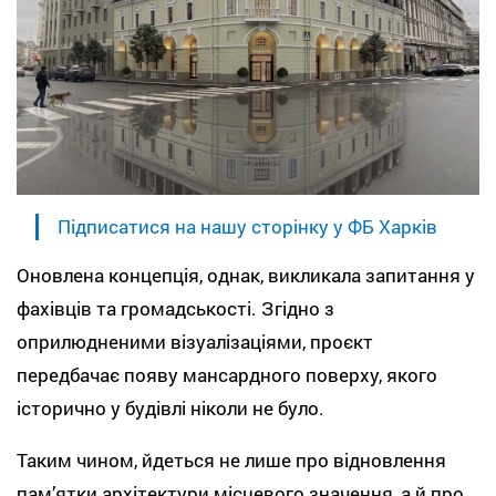
Підписатися на нашу сторінку у ФБ Харків
Оновлена концепція, однак, викликала запитання у
фахівців та громадськості. Згідно з
оприлюдненими візуалізаціями, проєкт
передбачає появу мансардного поверху, якого
історично у будівлі ніколи не було.
Таким чином, йдеться не лише про відновлення
пам’ятки архітектури місцевого значення, а й про