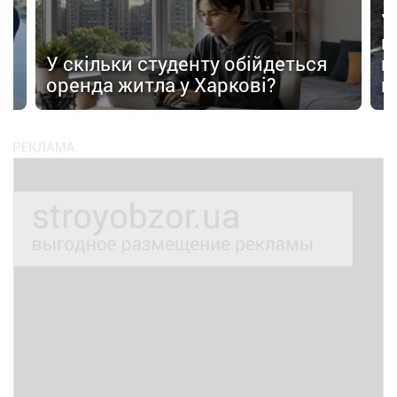
У
в
в
У скільки студенту обійдеться
п
оренда житла у Харкові?
п