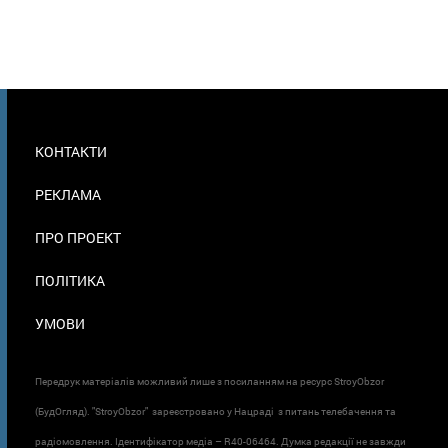
МЕНЮ
КОНТАКТИ
В
ПОДВАЛЕ
РЕКЛАМА
ПРО ПРОЕКТ
ПОЛІТИКА
УМОВИ
Передрук матеріалів можливий лише з посиланням на ресурс StroyObzor
(БудОгляд). "StroyObzor" зареєстровано у Нацраді з питань телебачення та
радіомовлення. Ідентифікатор медіа – R40-06464. Думка редакції не завжди