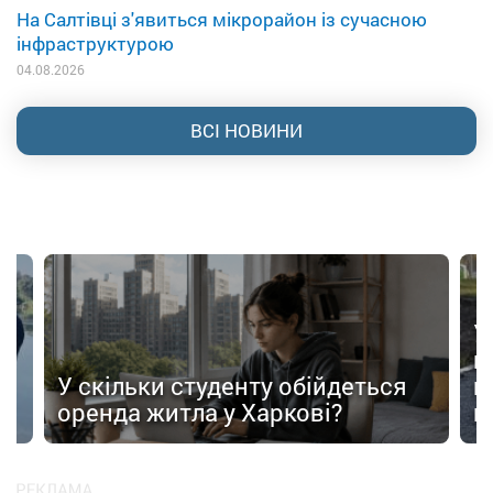
На Салтівці з'явиться мікрорайон із сучасною
інфраструктурою
04.08.2026
ВСІ НОВИНИ
У
в
в
У скільки студенту обійдеться
п
оренда житла у Харкові?
п