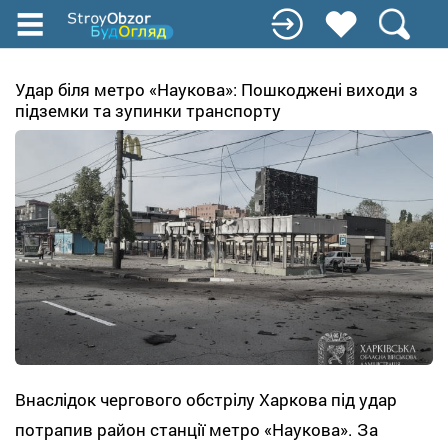
Перейти
до
основного
вмісту
Удар біля метро «Наукова»: Пошкоджені виходи з
підземки та зупинки транспорту
Внаслідок чергового обстрілу Харкова під удар
потрапив район станції метро «Наукова». За