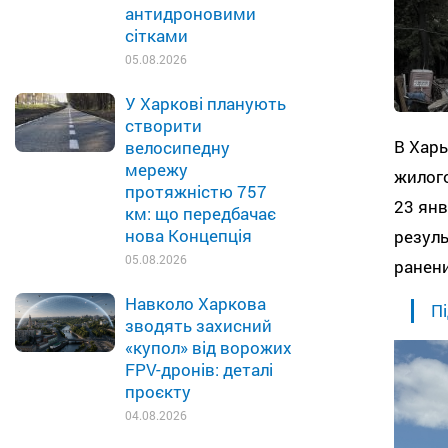
антидроновими
сітками
05.08.2026
У Харкові планують
створити
В Хар
велосипедну
мережу
жилого
протяжністю 757
23 янв
км: що передбачає
нова Концепція
резуль
05.08.2026
ранен
Навколо Харкова
Пі
зводять захисний
«купол» від ворожих
FPV-дронів: деталі
проєкту
04.08.2026