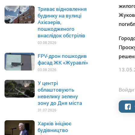
жилого
Триває відновлення
Жуковс
будинку на вулиці
Ахієзерів,
погибл
пошкодженого
внаслідок обстрілів
Городс
03.08.2026
Проску
FPV-дрон пошкодив
решен
фасад ЖК «Журавлі»
13.05.
03.08.2026
У центрі
облаштовують
Войдит
невелику зелену
зону до Дня міста
31.07.2026
Харків ініціює
будівництво