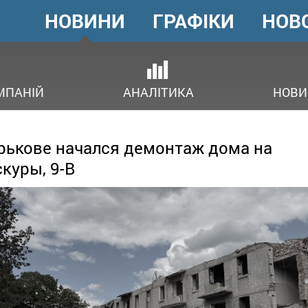
НОВИНИ
ГРАФІКИ
НОВ
ГОЛОВНЕ
МЕНЮ
В
МПАНІЙ
АНАЛІТИКА
НОВИ
рькове начался демонтаж дома на
куры, 9-В