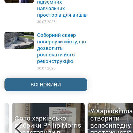
підземних
навчальних
просторів для вишів
30.07.2026
Соборний сквер
повернули місту, що
дозволить
розпочати його
реконструкцію
30.07.2026
ВСІ НОВИНИ
У Харкові пл
Фото харківської
створити
фабрики Philip Morris
велосипедну
представили в
протяжністю 