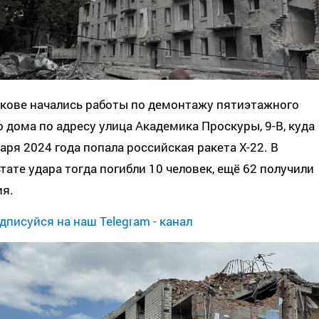
ькове начались работы по демонтажу пятиэтажного
 дома по адресу улица Академика Проскуры, 9-В, куда
аря 2024 года попала российская ракета Х-22. В
тате удара тогда погибли 10 человек, ещё 62 получили
ия.
дписуйся на наш Telegram - канал