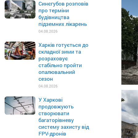
Синєгубов розповів
про терміни
будівництва
підземних лікарень
04.08.2026
Харків готується до
складної зими та
розраховує
стабільно пройти
опалювальний
сезон
04.08.2026
У Харкові
продовжують
створювати
багаторівневу
систему захисту від
FPV-дронів