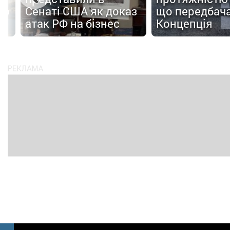
ою
Сенаті США як доказ
що передбача
атак РФ на бізнес
Концепція