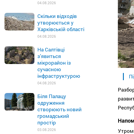
04.08.2026
Скільки відходів
утворюється у
Харківській області
04.08.2026
На Салтівці
з'явиться
мікрорайон із
сучасною
інфраструктурою
Пі
04.08.2026
Разбо
Біля Палацу
разви
одруження
Респуб
створюють новий
громадський
Напом
простір
03.08.2026
Утром 