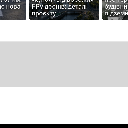
є нова
FPV-дронів: деталі
будівн
проєкту
підземн