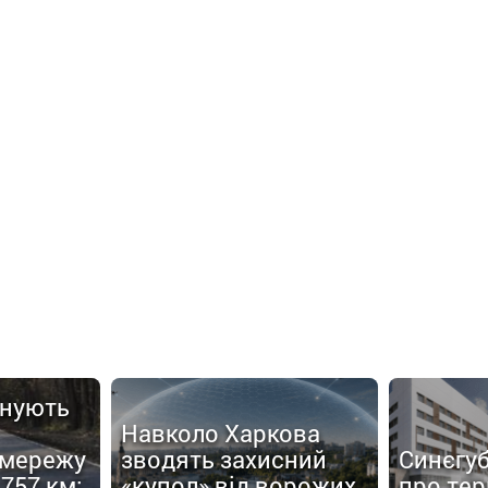
анують
Навколо Харкова
 мережу
зводять захисний
Синєгуб
757 км:
«купол» від ворожих
про тер