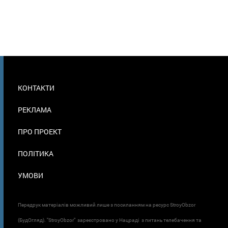
МЕНЮ
КОНТАКТИ
В
ПОДВАЛЕ
РЕКЛАМА
ПРО ПРОЕКТ
ПОЛІТИКА
УМОВИ
Передрук матеріалів можливий лише з посиланням на ресурс StroyObzor
(БудОгляд). "StroyObzor" зареєстровано у Нацраді з питань телебачення та