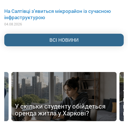
На Салтівці з'явиться мікрорайон із сучасною
інфраструктурою
04.08.2026
ВСІ НОВИНИ
У
в
в
У скільки студенту обійдеться
п
оренда житла у Харкові?
п