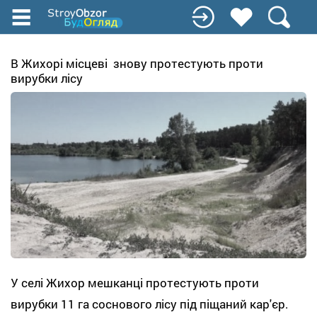
Перейти
до
основного
вмісту
В Жихорі місцеві знову протестують проти
вирубки лісу
У селі Жихор мешканці протестують проти
вирубки 11 га соснового лісу під піщаний кар'єр.