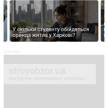
У
в
в
У скільки студенту обійдеться
п
оренда житла у Харкові?
п