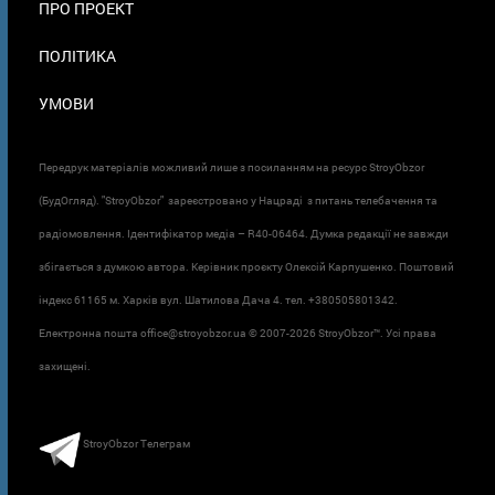
ПРО ПРОЕКТ
ПОЛІТИКА
УМОВИ
Передрук матеріалів можливий лише з посиланням на ресурс StroyObzor
(БудОгляд). "StroyObzor" зареєстровано у Нацраді з питань телебачення та
радіомовлення. Ідентифікатор медіа – R40-06464. Думка редакції не завжди
збігається з думкою автора. Керівник проєкту Олексій Карпушенко. Поштовий
індекс 61165 м. Харків вул. Шатилова Дача 4. тел. +380505801342.
Електронна пошта office@stroyobzor.ua © 2007-
2026 StroyObzor™. Усі права
захищені.
StroyObzor Телеграм