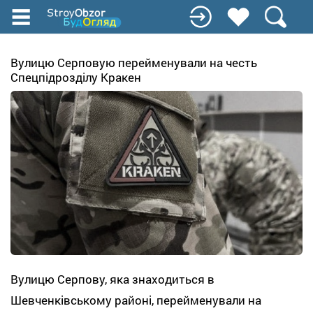
Перейти
до
основного
вмісту
Вулицю Серповую перейменували на честь
Спецпідрозділу Кракен
Вулицю Серпову, яка знаходиться в
Шевченківському районі, перейменували на