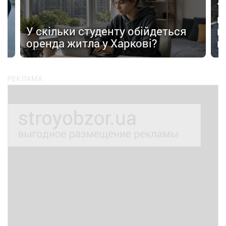
У
в
в
У скільки студенту обійдеться
п
оренда житла у Харкові?
п