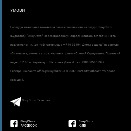
УМОВИ
Передрук матеріалів можливий лише з посиланням на ресурс StroyObzor
(БудОгляд). "StroyObzor" зареєстровано у Нацраді з питань телебачення та
радіомовлення. Ідентифікатор медіа – R40-06464. Думка редакції не завжди
збігається з думкою автора. Керівник проєкту Олексій Карпушенко. Поштовий
індекс 61165 м. Харків вул. Шатилова Дача 4. тел. +380505801342.
Електронна пошта office@stroyobzor.ua © 2007-
2026 StroyObzor™. Усі права
захищені.
StroyObzor Телеграм
StroyObzor
StroyObzor
FACEBOOK
КИЇВ