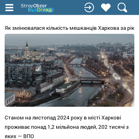
Перейти
до
основного
вмісту
Як змінювалася кількість мешканців Харкова за рік
Станом на листопад 2024 року в місті Харкові
проживає понад 1,2 мільйона людей, 202 тисячі з
яких — ВПО