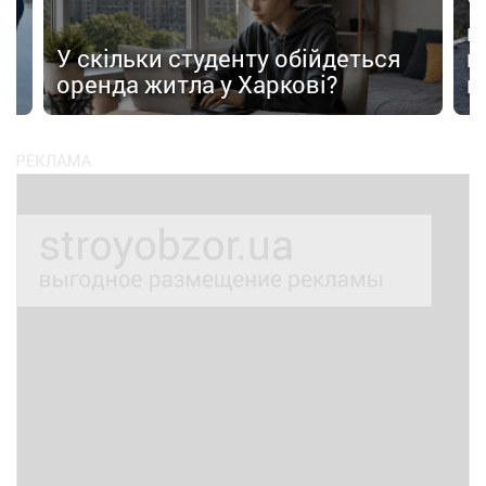
У
в
в
У скільки студенту обійдеться
п
оренда житла у Харкові?
п