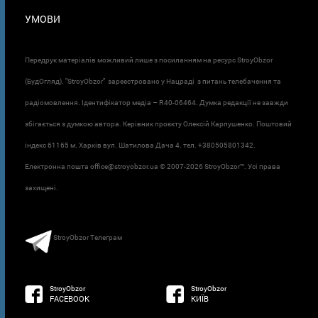
УМОВИ
Передрук матеріалів можливий лише з посиланням на ресурс StroyObzor
(БудОгляд). "StroyObzor" зареєстровано у Нацраді з питань телебачення та
радіомовлення. Ідентифікатор медіа – R40-06464. Думка редакції не завжди
збігається з думкою автора. Керівник проєкту Олексій Карпушенко. Поштовий
індекс 61165 м. Харків вул. Шатилова Дача 4. тел. +380505801342.
Електронна пошта office@stroyobzor.ua © 2007-
2026 StroyObzor™. Усі права
захищені.
StroyObzor Телеграм
StroyObzor
StroyObzor
FACEBOOK
КИЇВ