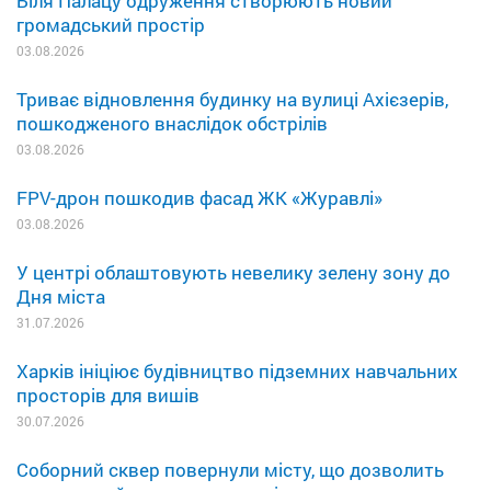
Біля Палацу одруження створюють новий
громадський простір
03.08.2026
Триває відновлення будинку на вулиці Ахієзерів,
пошкодженого внаслідок обстрілів
03.08.2026
FPV-дрон пошкодив фасад ЖК «Журавлі»
03.08.2026
У центрі облаштовують невелику зелену зону до
Дня міста
31.07.2026
Харків ініціює будівництво підземних навчальних
просторів для вишів
30.07.2026
Соборний сквер повернули місту, що дозволить