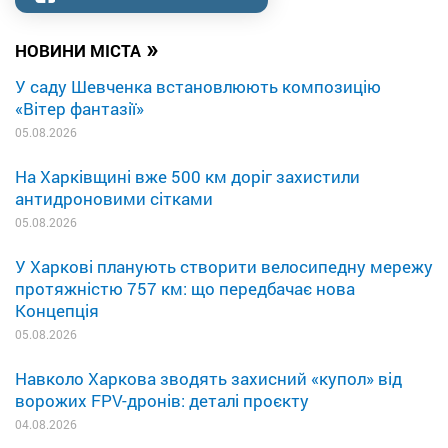
»
НОВИНИ МІСТА
У саду Шевченка встановлюють композицію
«Вітер фантазії»
05.08.2026
На Харківщині вже 500 км доріг захистили
антидроновими сітками
05.08.2026
У Харкові планують створити велосипедну мережу
протяжністю 757 км: що передбачає нова
Концепція
05.08.2026
Навколо Харкова зводять захисний «купол» від
ворожих FPV-дронів: деталі проєкту
04.08.2026