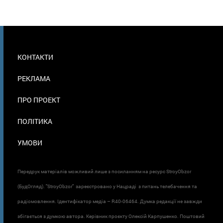
МЕНЮ
КОНТАКТИ
В
ПОДВАЛЕ
РЕКЛАМА
ПРО ПРОЕКТ
ПОЛІТИКА
УМОВИ
Передрук матеріалів можливий лише з посиланням на ресурс StroyObzor
(БудОгляд). "StroyObzor" зареєстровано у Нацраді з питань телебачення та
радіомовлення. Ідентифікатор медіа – R40-06464. Думка редакції не завжди
збігається з думкою автора. Керівник проєкту Олексій Карпушенко. Поштовий