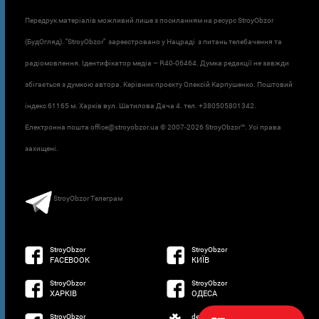
Передрук матеріалів можливий лише з посиланням на ресурс StroyObzor
(БудОгляд). "StroyObzor" зареєстровано у Нацраді з питань телебачення та
радіомовлення. Ідентифікатор медіа – R40-06464. Думка редакції не завжди
збігається з думкою автора. Керівник проєкту Олексій Карпушенко. Поштовий
індекс 61165 м. Харків вул. Шатилова Дача 4. тел. +380505801342.
Електронна пошта office@stroyobzor.ua © 2007-
2026 StroyObzor™. Усі права
захищені.
StroyObzor Телеграм
StroyObzor
StroyObzor
FACEBOOK
КИЇВ
StroyObzor
StroyObzor
ХАРКІВ
ОДЕСА
StroyObzor
developed by