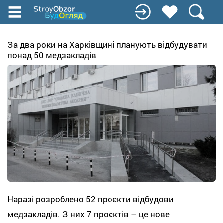
Перейти
до
основного
вмісту
За два роки на Харківщині планують відбудувати
понад 50 медзакладів
Наразі розроблено 52 проєкти відбудови
медзакладів. З них 7 проєктів – це нове