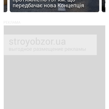
передбачає нова Концепція
F