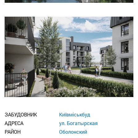
ЗАБУДОВНИК
Київміськбуд
АДРЕСА
ул. Богатырская
РАЙОН
Оболонский