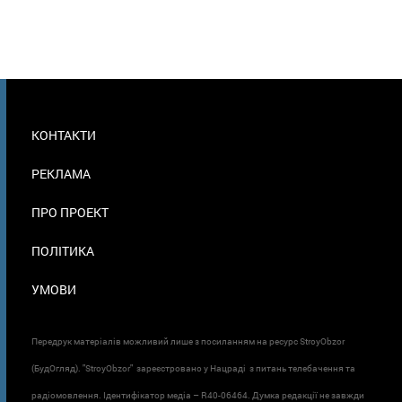
МЕНЮ
КОНТАКТИ
В
ПОДВАЛЕ
РЕКЛАМА
ПРО ПРОЕКТ
ПОЛІТИКА
УМОВИ
Передрук матеріалів можливий лише з посиланням на ресурс StroyObzor
(БудОгляд). "StroyObzor" зареєстровано у Нацраді з питань телебачення та
радіомовлення. Ідентифікатор медіа – R40-06464. Думка редакції не завжди