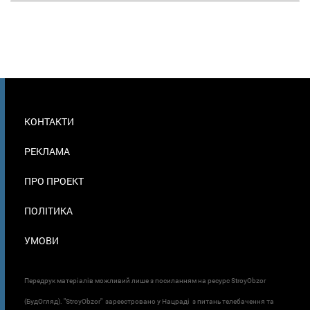
МЕНЮ
КОНТАКТИ
В
ПОДВАЛЕ
РЕКЛАМА
ПРО ПРОЕКТ
ПОЛІТИКА
УМОВИ
Передрук матеріалів можливий лише з посиланням на ресурс StroyObzor
(БудОгляд). "StroyObzor" зареєстровано у Нацраді з питань телебачення та