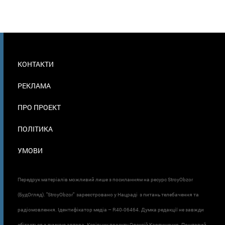
МЕНЮ
КОНТАКТИ
В
ПОДВАЛЕ
РЕКЛАМА
ПРО ПРОЕКТ
ПОЛІТИКА
УМОВИ
Передрук матеріалів можливий лише з посиланням на ресурс StroyObzor
(БудОгляд). "StroyObzor" зареєстровано у Нацраді з питань телебачення та
радіомовлення. Ідентифікатор медіа – R40-06464. Думка редакції не завжди
збігається з думкою автора. Керівник проєкту Олексій Карпушенко. Поштовий