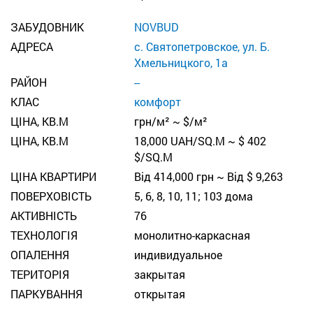
ЗАБУДОВНИК
NOVBUD
АДРЕСА
с. Святопетровское, ул. Б.
Хмельницкого, 1а
РАЙОН
--
КЛАС
комфорт
ЦІНА, КВ.М
грн/м² ~ $/м²
ЦІНА, КВ.М
18,000 UAH/SQ.M ~ $ 402
$/SQ.M
ЦІНА КВАРТИРИ
Від 414,000 грн ~ Від $ 9,263
ПОВЕРХОВІСТЬ
5, 6, 8, 10, 11; 103 дома
АКТИВНІСТЬ
76
ТЕХНОЛОГІЯ
монолитно-каркасная
ОПАЛЕННЯ
индивидуальное
ТЕРИТОРІЯ
закрытая
ПАРКУВАННЯ
открытая