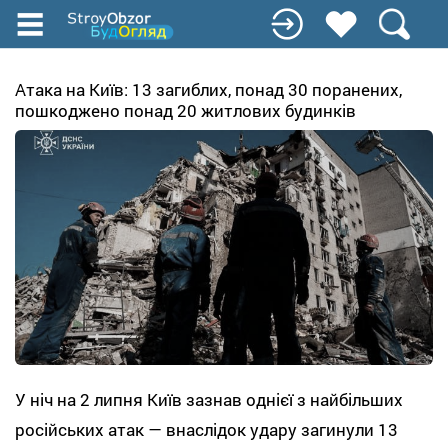
Перейти
до
основного
вмісту
Атака на Київ: 13 загиблих, понад 30 поранених,
пошкоджено понад 20 житлових будинків
У ніч на 2 липня Київ зазнав однієї з найбільших
російських атак — внаслідок удару загинули 13