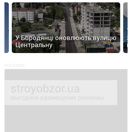
а
У
У Бородянці оновлюють вулицю
з
Центральну
к