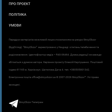
ПРО ПРОЕКТ
ПОЛІТИКА
УМОВИ
Передрук матеріалів можливий лише з посиланням на ресурс StroyObzor
(БудОгляд). "StroyObzor" зареєстровано у Нацраді з питань телебачення та
радіомовлення. Ідентифікатор медіа – R40-06464. Думка редакції не завжди
збігається з думкою автора. Керівник проєкту Олексій Карпушенко. Поштовий
індекс 61165 м. Харків вул. Шатилова Дача 4. тел. +380505801342.
Електронна пошта office@stroyobzor.ua © 2007-
2026 StroyObzor™. Усі права
захищені.
StroyObzor Телеграм