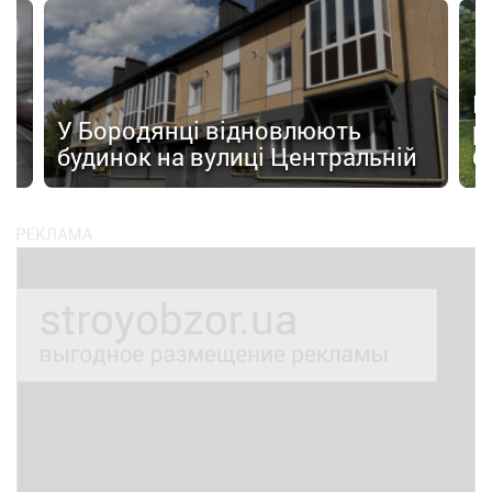
а
П
У Бородянці відновлюють
р
будинок на вулиці Центральній
б