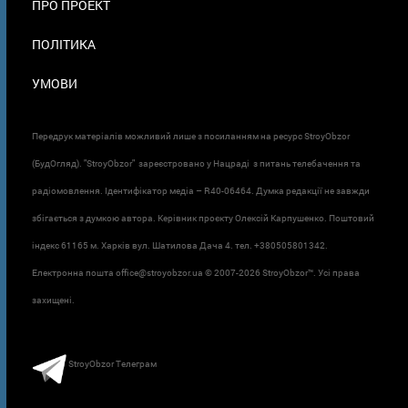
ПРО ПРОЕКТ
ПОЛІТИКА
УМОВИ
Передрук матеріалів можливий лише з посиланням на ресурс StroyObzor
(БудОгляд). "StroyObzor" зареєстровано у Нацраді з питань телебачення та
радіомовлення. Ідентифікатор медіа – R40-06464. Думка редакції не завжди
збігається з думкою автора. Керівник проєкту Олексій Карпушенко. Поштовий
індекс 61165 м. Харків вул. Шатилова Дача 4. тел. +380505801342.
Електронна пошта office@stroyobzor.ua © 2007-
2026 StroyObzor™. Усі права
захищені.
StroyObzor Телеграм