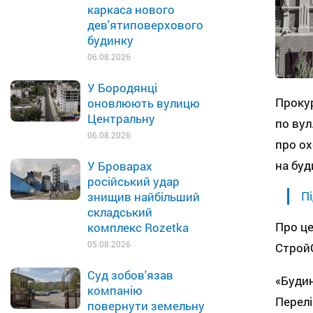
каркаса нового
дев'ятиповерхового
будинку
06.08.2026
У Бородянці
Прокур
оновлюють вулицю
Центральну
по вул
06.08.2026
про ох
на буд
У Броварах
російський удар
Пі
знищив найбільший
складський
Про це
комплекс Rozetka
05.08.2026
Строй
Суд зобов'язав
«Будин
компанію
Перелі
повернути земельну