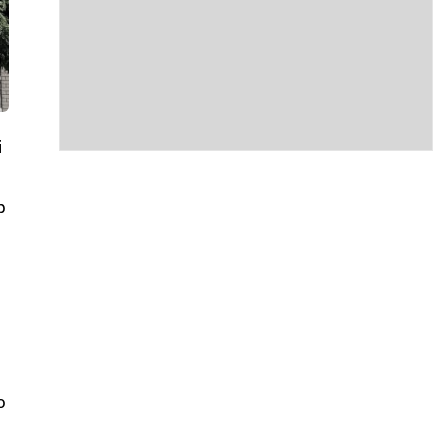
і
р
о