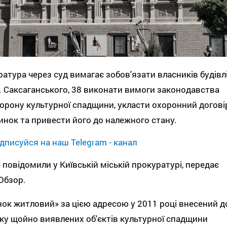
атура через суд вимагає зобов'язати власників будівл
. Саксаганського, 38 виконати вимоги законодавства
орону культурної спадщини, укласти охоронний догові
инок та привести його до належного стану.
дписуйся на наш Telegram - канал
 повідомили у Київській міській прокуратурі, передає
Обзор.
ок житловий» за цією адресою у 2011 році внесений д
ку щойно виявлених об'єктів культурної спадщини