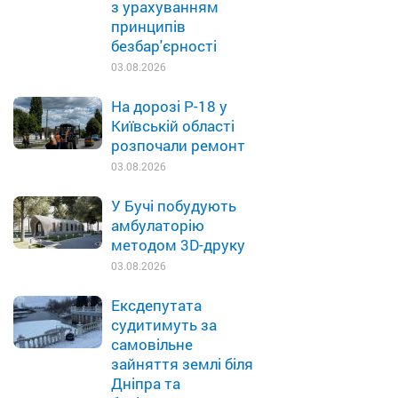
з урахуванням
принципів
безбар'єрності
03.08.2026
На дорозі Р-18 у
Київській області
розпочали ремонт
03.08.2026
У Бучі побудують
амбулаторію
методом 3D-друку
03.08.2026
Ексдепутата
судитимуть за
самовільне
зайняття землі біля
Дніпра та