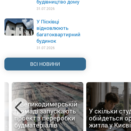
будівництво дому
31.07.2026
У Пісківці
відновлюють
багатоквартирний
будинок
31.07.2026
ВСІ НОВИНИ
У Великодимерській
а»
громаді запускають
У скільки сту
проект з переробки
обійдеться о
п
будматеріалів
житла у Києві