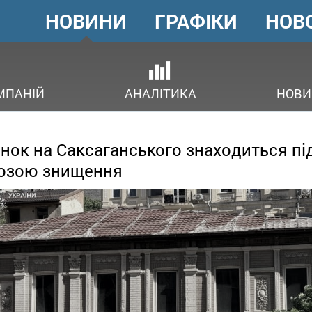
НОВИНИ
ГРАФІКИ
НОВ
ГОЛОВНЕ
МЕНЮ
ОВ
МПАНІЙ
АНАЛІТИКА
НОВИ
нок на Саксаганського знаходиться пі
озою знищення