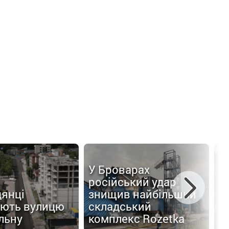
У Броварах
С
російський удар
к
дянці
знищив найбільший
з
ють вулицю
складський
в
льну
комплекс Rozetka
г