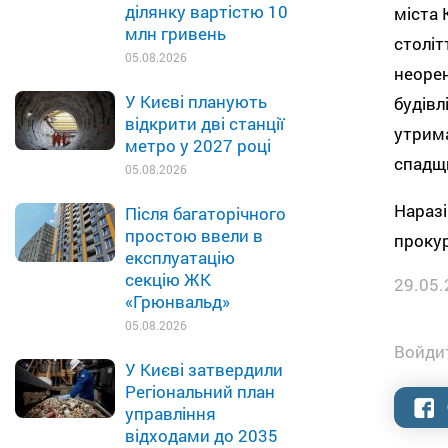
ділянку вартістю 10
міста 
млн гривень
століт
05.08.2026
неорен
У Києві планують
будівл
відкрити дві станції
утрима
метро у 2027 році
спадщ
05.08.2026
Наразі
Після багаторічного
простою ввели в
проку
експлуатацію
секцію ЖК
29.05.
«Грюнвальд»
05.08.2026
Войдит
У Києві затвердили
Регіональний план
управління
відходами до 2035