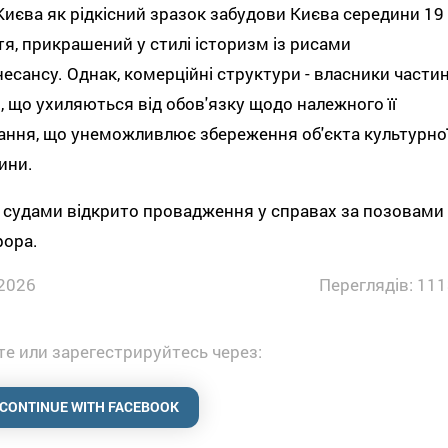
Києва як рідкісний зразок забудови Києва середини 19
тя, прикрашений у стилі історизм із рисами
есансу. Однак, комерційні структури - власники части
і, що ухиляються від обов'язку щодо належного її
ння, що унеможливлює збереження об'єкта культурно
ини.
 судами відкрито провадження у справах за позовами
рора.
2026
Переглядів: 111
е или зарегестрируйтесь через:
CONTINUE WITH FACEBOOK