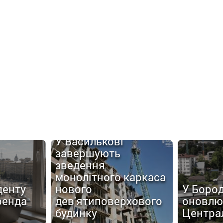
У Василькові
завершують
зведення
монолітного каркаса
денту
нового
У Боро
ренда
дев'ятиповерхового
оновлю
будинку
Центра