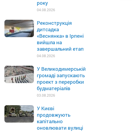
року
04.08.2026
Реконструкція
дитсадка
«Веснянка» в Ірпені
вийшла на
завершальний етап
04.08.2026
У Великодимерській
громаді запускають
проект з переробки
будматеріалів
03.08.2026
У Києві
продовжують
капітально
оновлювати вулиці