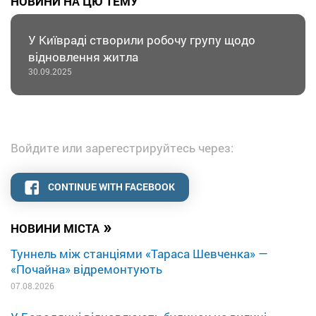
НОВИНИ НА ЦЮ ТЕМУ
У Київраді створили робочу групу щодо
відновлення житла
30.09.2025
Войдите или зарегестрируйтесь через:
CONTINUE WITH FACEBOOK
»
НОВИНИ МІСТА
Туннель між станціями «Тараса Шевченка» —
«Почайна» відремонтують
07.08.2026