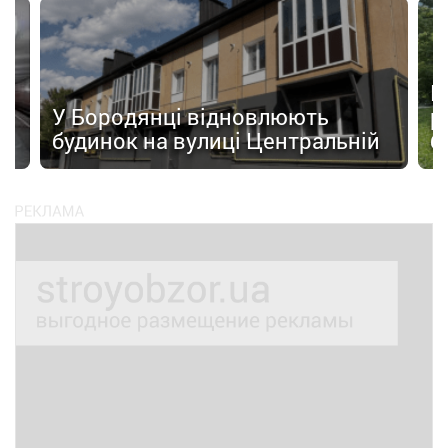
а
П
У Бородянці відновлюють
р
будинок на вулиці Центральній
б