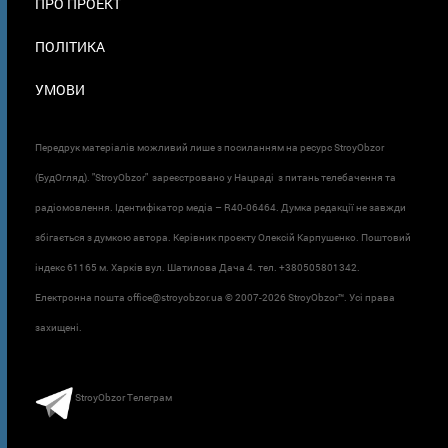
ПРО ПРОЕКТ
ПОЛІТИКА
УМОВИ
Передрук матеріалів можливий лише з посиланням на ресурс StroyObzor
(БудОгляд). "StroyObzor" зареєстровано у Нацраді з питань телебачення та
радіомовлення. Ідентифікатор медіа – R40-06464. Думка редакції не завжди
збігається з думкою автора. Керівник проєкту Олексій Карпушенко. Поштовий
індекс 61165 м. Харків вул. Шатилова Дача 4. тел. +380505801342.
Електронна пошта office@stroyobzor.ua © 2007-
2026 StroyObzor™. Усі права
захищені.
StroyObzor Телеграм