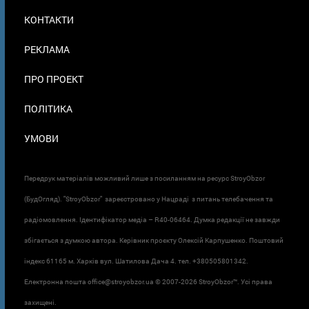
МЕНЮ
КОНТАКТИ
В
ПОДВАЛЕ
РЕКЛАМА
ПРО ПРОЕКТ
ПОЛІТИКА
УМОВИ
Передрук матеріалів можливий лише з посиланням на ресурс StroyObzor
(БудОгляд). "StroyObzor" зареєстровано у Нацраді з питань телебачення та
радіомовлення. Ідентифікатор медіа – R40-06464. Думка редакції не завжди
збігається з думкою автора. Керівник проєкту Олексій Карпушенко. Поштовий
індекс 61165 м. Харків вул. Шатилова Дача 4. тел. +380505801342.
Електронна пошта office@stroyobzor.ua © 2007-
2026 StroyObzor™. Усі права
захищені.