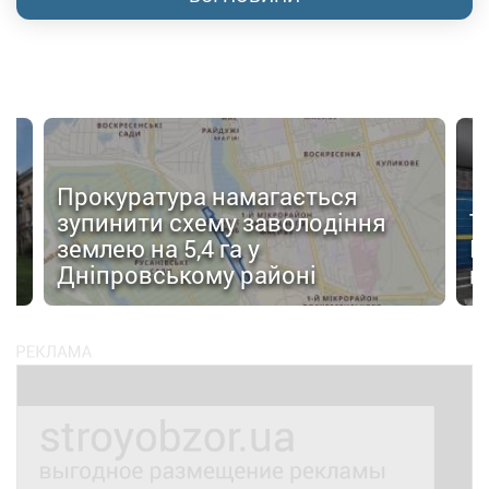
Прокуратура намагається
зупинити схему заволодіння
Т
землею на 5,4 га у
Ш
Дніпровському районі
в