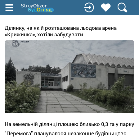
Перейти
до
основного
вмісту
Ділянку, на якій розташована льодова арена
«Крижинка», хотіли забудувати
На земельній ділянці площею близько 0,3 га у парку
"Перемога" планувалося незаконне будівництво.