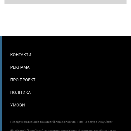
МЕНЮ
КОНТАКТИ
В
ПОДВАЛЕ
РЕКЛАМА
ПРО ПРОЕКТ
ПОЛІТИКА
УМОВИ
Передрук матеріалів можливий лише з посиланням на ресурс StroyObzor
(БудОгляд). "StroyObzor" зареєстровано у Нацраді з питань телебачення та