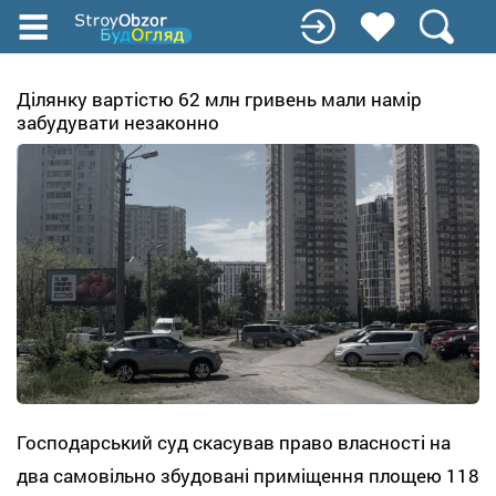
Перейти
до
основного
вмісту
Ділянку вартістю 62 млн гривень мали намір
забудувати незаконно
Господарський суд скасував право власності на
два самовільно збудовані приміщення площею 118