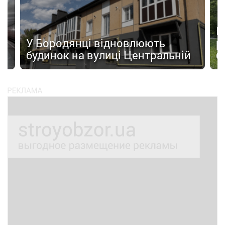
а
П
У Бородянці відновлюють
р
будинок на вулиці Центральній
б