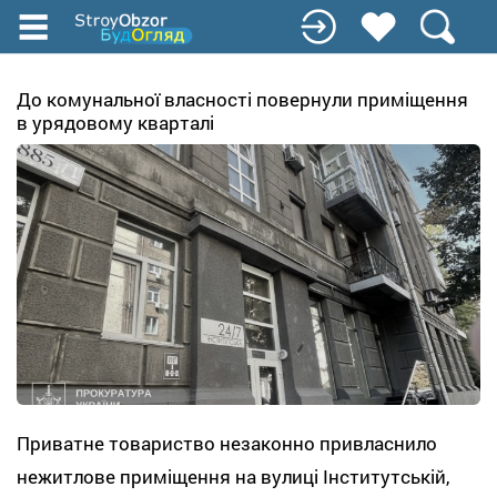
Перейти
до
основного
вмісту
До комунальної власності повернули приміщення
в урядовому кварталі
Приватне товариство незаконно привласнило
нежитлове приміщення на вулиці Інститутській,