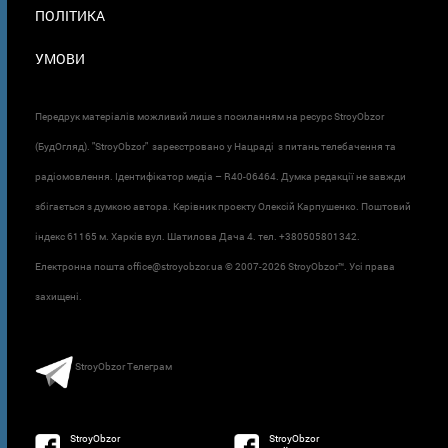
ПОЛІТИКА
УМОВИ
Передрук матеріалів можливий лише з посиланням на ресурс StroyObzor
(БудОгляд). "StroyObzor" зареєстровано у Нацраді з питань телебачення та
радіомовлення. Ідентифікатор медіа – R40-06464. Думка редакції не завжди
збігається з думкою автора. Керівник проєкту Олексій Карпушенко. Поштовий
індекс 61165 м. Харків вул. Шатилова Дача 4. тел. +380505801342.
Електронна пошта office@stroyobzor.ua © 2007-
2026 StroyObzor™. Усі права
захищені.
StroyObzor Телеграм
StroyObzor
StroyObzor