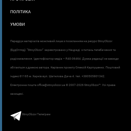
ПОЛІТИКА
УМОВИ
Передрук матеріалів можливий лише з посиланням на ресурс StroyObzor
(БудОгляд). "StroyObzor" зареєстровано у Нацраді з питань телебачення та
радіомовлення. Ідентифікатор медіа – R40-06464. Думка редакції не завжди
збігається з думкою автора. Керівник проєкту Олексій Карпушенко. Поштовий
індекс 61165 м. Харків вул. Шатилова Дача 4. тел. +380505801342.
Електронна пошта office@stroyobzor.ua © 2007-
2026 StroyObzor™. Усі права
захищені.
StroyObzor Телеграм