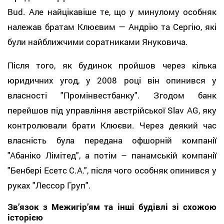
Bud. Але найцікавіше те, що у минулому особняк
належав братам Клюєвим — Андрію та Сергію, які
були найближчими соратниками Януковича.
Після того, як будинок пройшов через кілька
юридичних угод, у 2008 році він опинився у
власності "Промінвестбанку". Згодом банк
перейшов під управління австрійської Slav AG, яку
контролювали брати Клюєви. Через деякий час
власність була передана офшорній компанії
"Абаніко Лімітед", а потім – панамській компанії
"Бенбері Есетс С.А.", після чого особняк опинився у
руках "Лессор Груп".
Зв’язок з Межигір’ям та інші будівлі зі схожою
історією