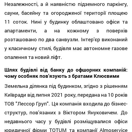
Незалежності, а й наявністю підземного паркінгу,
сауни, басейну та огородженої території площею
11 соток. Нині у будинку облаштовано офіси та
апартаменти, а на кожному з поверхів
розташовано по два санвузли. Інтер'єр виконаний
у класичному стилі, будівля має автономне газове
опалення та новий ліфт.
Шлях будівлі від банку до офшорних компаній:
чому особняк пов'язують з братами Клюєвими
Земельна ділянка під будинком, згідно з рішенням
Київради від липня 2021 року, передана на 10 років
ТОВ "Лессор Груп". Ця компанія входила до бізнес-
структур, пов'язаних з Віктором Януковичем. До
недавнього часу у будівлі розміщувалися офіси
юридичної фірми TOTUM та компанії Almoservice