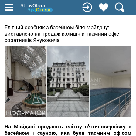
Перейти
до
основного
вмісту
Елітний особняк з басейном біля Майдану:
виставлено на продаж колишній таємний офіс
соратників Януковича
На Майдані продають елітну п’ятиповерхівку з
басейном і сауною, яка була таємним офісом