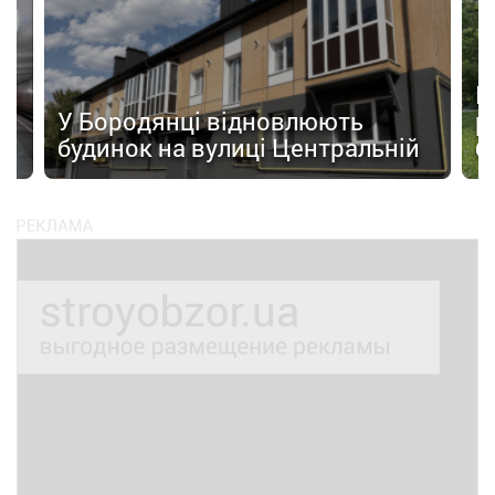
а
П
У Бородянці відновлюють
р
будинок на вулиці Центральній
б