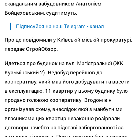
скандальним забудовником Анатолієм
Войцеховським, судитимуть.
Підписуйся на наш Telegram - канал
Про це повідомили у Київській міській прокуратурі,
передає СтройОбзор.
Йдеться про будинок на вул. Магістральної (ЖК
Кузьмінський 2). Недобуд перейшов до
кооперативу, який мав його добудувати та ввести
в експлуатацію. 11 квартир у цьому будинку було
продано головою кооперативу. Згодом він
організував схему, внаслідок якої з майбутніми
власниками цих квартир незаконно розірвали
договори начебто на підставі заборгованості за
комунальні послуги. При цьому про борги людям