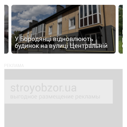
а
П
У Бородянці відновлюють
р
будинок на вулиці Центральній
б