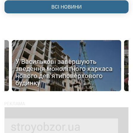
ВСІ НОВИНИ
У Василькові завершують
зведення монолітного каркаса
нового дев'ятиповерхового
У
будинку
Ц