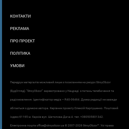
МЕНЮ
КОНТАКТИ
В
ПОДВАЛЕ
РЕКЛАМА
ПРО ПРОЕКТ
ПОЛІТИКА
УМОВИ
Передрук матеріалів можливий лише з посиланням на ресурс StroyObzor
(БудОгляд). "StroyObzor" зареєстровано у Нацраді з питань телебачення та
радіомовлення. Ідентифікатор медіа – R40-06464. Думка редакції не завжди
збігається з думкою автора. Керівник проєкту Олексій Карпушенко. Поштовий
індекс 61165 м. Харків вул. Шатилова Дача 4. тел. +380505801342.
Електронна пошта office@stroyobzor.ua © 2007-
2026 StroyObzor™. Усі права