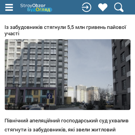
Перейти
до
основного
вмісту
Із забудовників стягнули 5,5 млн гривень пайової
участі
Північний апеляційний господарський суд ухвалив
стягнути із забудовників, які звели житловий