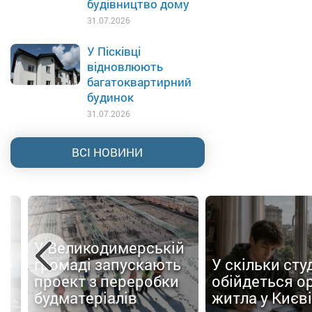
будівництво дому
31.07.2026
У Пісківці
відновлюють
багатоквартирний
будинок
31.07.2026
ВСІ НОВИНИ
У Великодимерській
а»
громаді запускають
У скільки сту
проект з переробки
обійдеться о
п
будматеріалів
житла у Києві