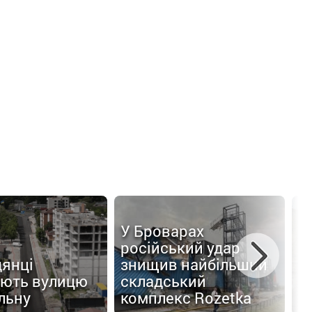
У Броварах
С
російський удар
к
дянці
знищив найбільший
з
ють вулицю
складський
в
льну
комплекс Rozetka
г