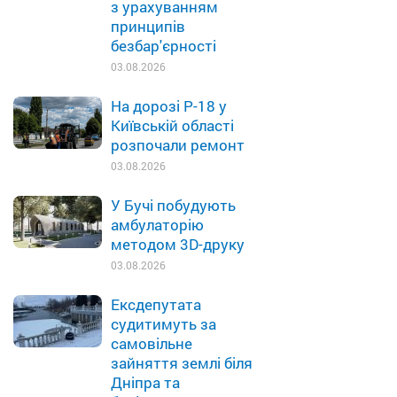
з урахуванням
принципів
безбар'єрності
03.08.2026
На дорозі Р-18 у
Київській області
розпочали ремонт
03.08.2026
У Бучі побудують
амбулаторію
методом 3D-друку
03.08.2026
Ексдепутата
судитимуть за
самовільне
зайняття землі біля
Дніпра та