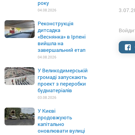
року
3.07.2
04.08.2026
Реконструкція
дитсадка
Войдит
«Веснянка» в Ірпені
вийшла на
завершальний етап
04.08.2026
У Великодимерській
громаді запускають
проект з переробки
будматеріалів
03.08.2026
У Києві
продовжують
капітально
оновлювати вулиці