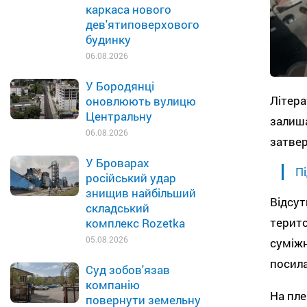
каркаса нового
дев'ятиповерхового
будинку
06.08.2026
У Бородянці
Літера
оновлюють вулицю
Центральну
залиша
06.08.2026
затвер
У Броварах
Пі
російський удар
знищив найбільший
Відсут
складський
терито
комплекс Rozetka
05.08.2026
суміжн
посила
Суд зобов'язав
компанію
На пле
повернути земельну