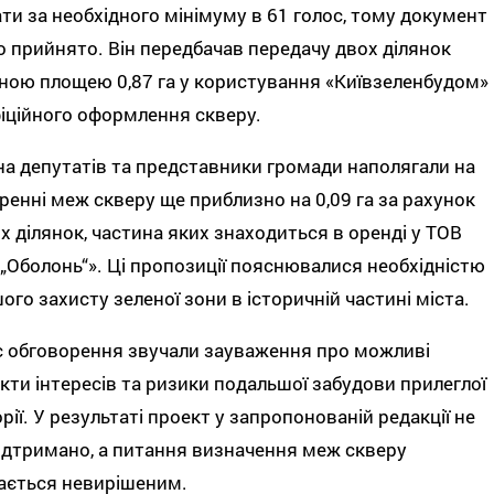
ти за необхідного мінімуму в 61 голос, тому документ
о прийнято. Він передбачав передачу двох ділянок
ною площею 0,87 га у користування «Київзеленбудом»
іційного оформлення скверу.
а депутатів та представники громади наполягали на
енні меж скверу ще приблизно на 0,09 га за рахунок
іх ділянок, частина яких знаходиться в оренді у ТОВ
Оболонь“». Ці пропозиції пояснювалися необхідністю
ого захисту зеленої зони в історичній частині міста.
с обговорення звучали зауваження про можливі
кти інтересів та ризики подальшої забудови прилеглої
рії. У результаті проект у запропонованій редакції не
ідтримано, а питання визначення меж скверу
ається невирішеним.