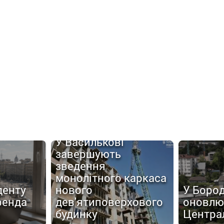
У Василькові
завершують
зведення
монолітного каркаса
денту
нового
У Боро
ренда
дев'ятиповерхового
оновлю
будинку
Центра