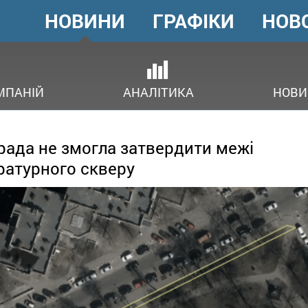
НОВИНИ
ГРАФІКИ
НОВ
ГОЛОВНЕ
МЕНЮ
ОВ
МПАНІЙ
АНАЛІТИКА
НОВИ
рада не змогла затвердити межі
ратурного скверу