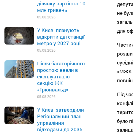
ділянку вартістю 10
депута
млн гривень
не бул
05.08.2026
загаль
У Києві планують
для оф
відкрити дві станції
метро у 2027 році
Частин
05.08.2026
розшир
сусідн
Після багаторічного
простою ввели в
«МЖК „
експлуатацію
повніш
секцію ЖК
«Грюнвальд»
Під ча
05.08.2026
конфлі
У Києві затвердили
терито
Регіональний план
було п
управління
відходами до 2035
залиш