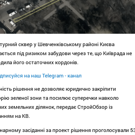
турний сквер у Шевченківському районі Києва
ється під ризиком забудови через те, що Київрада не
дила його остаточних кордонів.
дписуйся на наш Telegram - канал
ність рішення не дозволяє юридично закріпити
рію зеленої зони та посилює суперечки навколо
их земельних ділянок, передає СтройОбзор із
нням на КВ.
нарному засіданні за проект рішення проголосували 5