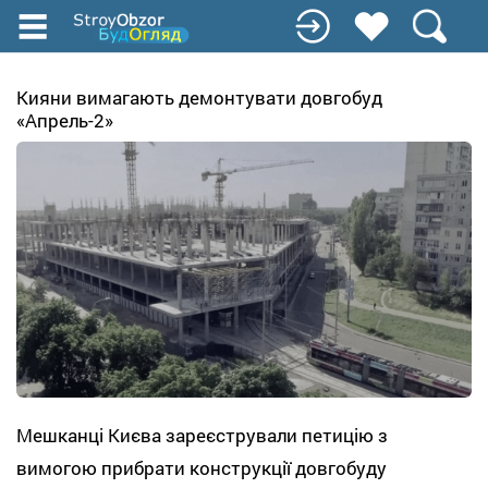
Перейти
до
основного
вмісту
Кияни вимагають демонтувати довгобуд
«Апрель-2»
Мешканці Києва зареєстрували петицію з
вимогою прибрати конструкції довгобуду