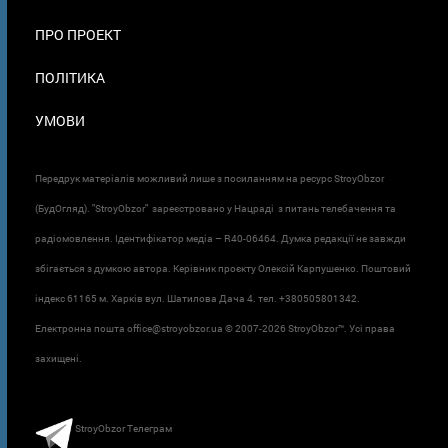
ПРО ПРОЕКТ
ПОЛІТИКА
УМОВИ
Передрук матеріалів можливий лише з посиланням на ресурс StroyObzor
(БудОгляд). "StroyObzor" зареєстровано у Нацраді з питань телебачення та
радіомовлення. Ідентифікатор медіа – R40-06464. Думка редакції не завжди
збігається з думкою автора. Керівник проєкту Олексій Карпушенко. Поштовий
індекс 61165 м. Харків вул. Шатилова Дача 4. тел. +380505801342.
Електронна пошта office@stroyobzor.ua © 2007-
2026 StroyObzor™. Усі права
захищені.
StroyObzor Телеграм