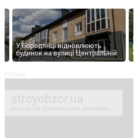
а
П
У Бородянці відновлюють
р
будинок на вулиці Центральній
б