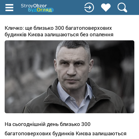
Перейти
до
основного
вмісту
Кличко: ще близько 300 багатоповерхових
будинків Києва залишаються без опалення
На сьогоднішній день близько 300
багатоповерхових будинків Києва залишаються