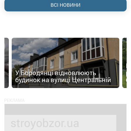
ВСІ НОВИНИ
а
П
У Бородянці відновлюють
р
будинок на вулиці Центральній
б