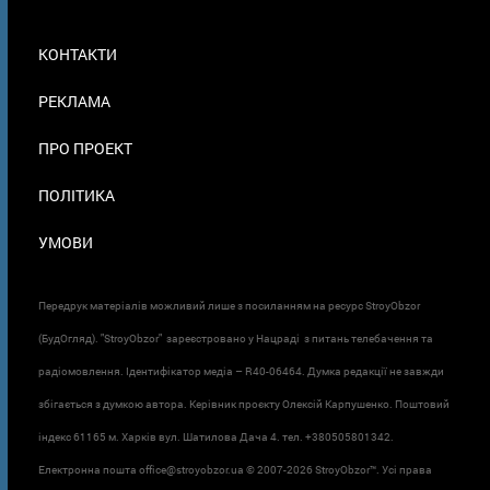
МЕНЮ
КОНТАКТИ
В
ПОДВАЛЕ
РЕКЛАМА
ПРО ПРОЕКТ
ПОЛІТИКА
УМОВИ
Передрук матеріалів можливий лише з посиланням на ресурс StroyObzor
(БудОгляд). "StroyObzor" зареєстровано у Нацраді з питань телебачення та
радіомовлення. Ідентифікатор медіа – R40-06464. Думка редакції не завжди
збігається з думкою автора. Керівник проєкту Олексій Карпушенко. Поштовий
індекс 61165 м. Харків вул. Шатилова Дача 4. тел. +380505801342.
Електронна пошта office@stroyobzor.ua © 2007-
2026 StroyObzor™. Усі права