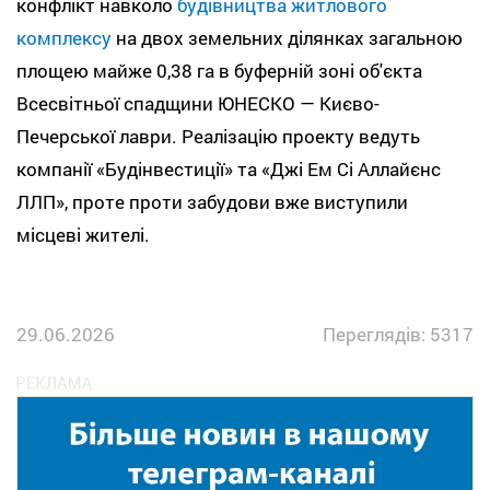
конфлікт навколо
будівництва житлового
комплексу
на двох земельних ділянках загальною
площею майже 0,38 га в буферній зоні об'єкта
Всесвітньої спадщини ЮНЕСКО — Києво-
Печерської лаври. Реалізацію проекту ведуть
компанії «Будінвестиції» та «Джі Ем Сі Аллайєнс
ЛЛП», проте проти забудови вже виступили
місцеві жителі.
29.06.2026
Переглядів: 5317