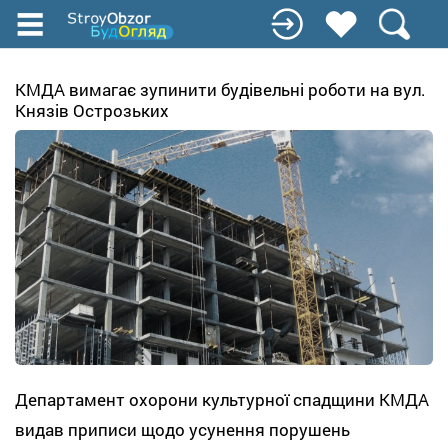
Перейти
до
основного
вмісту
КМДА вимагає зупинити будівельні роботи на вул.
Князів Острозьких
Департамент охорони культурної спадщини КМДА
видав приписи щодо усунення порушень