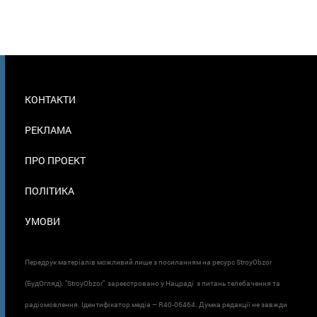
МЕНЮ
КОНТАКТИ
В
ПОДВАЛЕ
РЕКЛАМА
ПРО ПРОЕКТ
ПОЛІТИКА
УМОВИ
Передрук матеріалів можливий лише з посиланням на ресурс StroyObzor
(БудОгляд). "StroyObzor" зареєстровано у Нацраді з питань телебачення та
радіомовлення. Ідентифікатор медіа – R40-06464. Думка редакції не завжди