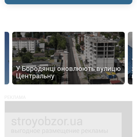
а
У
У Бородянці оновлюють вулицю
з
Центральну
к