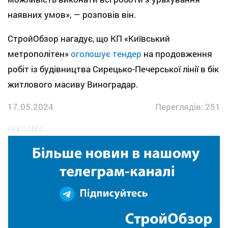
наявних умов», — розповів він.
СтройОбзор нагадує, що КП «Київський
метрополітен»
оголошує тендер
на продовження
робіт із будівництва Сирецько-Печерської лінії в бік
житлового масиву Виноградар.
17.05.2024
Переглядів: 251