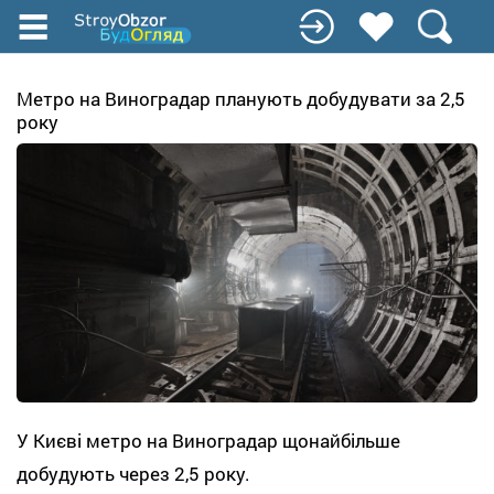
Перейти
до
основного
вмісту
Метро на Виноградар планують добудувати за 2,5
року
У Києві метро на Виноградар щонайбільше
добудують через 2,5 року.