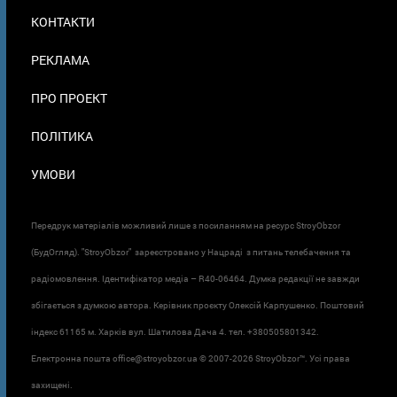
МЕНЮ
КОНТАКТИ
В
ПОДВАЛЕ
РЕКЛАМА
ПРО ПРОЕКТ
ПОЛІТИКА
УМОВИ
Передрук матеріалів можливий лише з посиланням на ресурс StroyObzor
(БудОгляд). "StroyObzor" зареєстровано у Нацраді з питань телебачення та
радіомовлення. Ідентифікатор медіа – R40-06464. Думка редакції не завжди
збігається з думкою автора. Керівник проєкту Олексій Карпушенко. Поштовий
індекс 61165 м. Харків вул. Шатилова Дача 4. тел. +380505801342.
Електронна пошта office@stroyobzor.ua © 2007-
2026 StroyObzor™. Усі права
захищені.