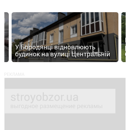
а
П
У Бородянці відновлюють
р
будинок на вулиці Центральній
б