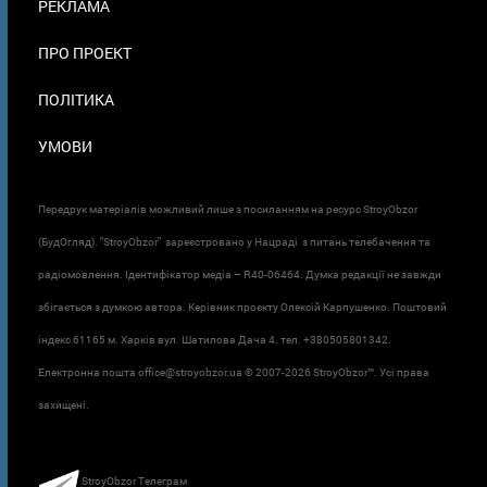
РЕКЛАМА
ПРО ПРОЕКТ
ПОЛІТИКА
УМОВИ
Передрук матеріалів можливий лише з посиланням на ресурс StroyObzor
(БудОгляд). "StroyObzor" зареєстровано у Нацраді з питань телебачення та
радіомовлення. Ідентифікатор медіа – R40-06464. Думка редакції не завжди
збігається з думкою автора. Керівник проєкту Олексій Карпушенко. Поштовий
індекс 61165 м. Харків вул. Шатилова Дача 4. тел. +380505801342.
Електронна пошта office@stroyobzor.ua © 2007-
2026 StroyObzor™. Усі права
захищені.
StroyObzor Телеграм