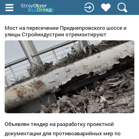
Перейти
до
основного
вмісту
Мост на пересечении Приднепровского шоссе и
улицы Стройиндустрии отремонтируют
Объявлен тендер на разработку проектной
документации для противоаварийных мер по