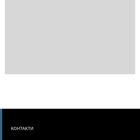
МЕНЮ
КОНТАКТИ
В
ПОДВАЛЕ