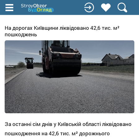
Перейти
до
основного
вмісту
На дорогах Київщини ліквідовано 42,6 тис. м²
пошкоджень
За останні сім днів у Київській області ліквідовано
пошкодження на 42,6 тис. м² дорожнього