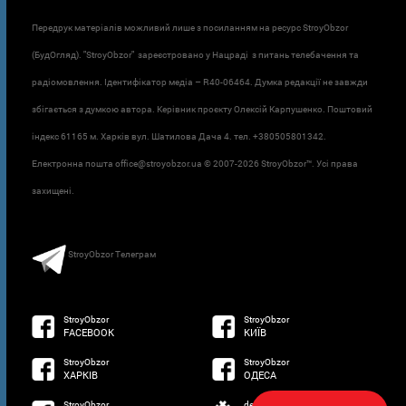
Передрук матеріалів можливий лише з посиланням на ресурс StroyObzor
(БудОгляд). "StroyObzor" зареєстровано у Нацраді з питань телебачення та
радіомовлення. Ідентифікатор медіа – R40-06464. Думка редакції не завжди
збігається з думкою автора. Керівник проєкту Олексій Карпушенко. Поштовий
індекс 61165 м. Харків вул. Шатилова Дача 4. тел. +380505801342.
Електронна пошта office@stroyobzor.ua © 2007-
2026 StroyObzor™. Усі права
захищені.
StroyObzor Телеграм
StroyObzor
StroyObzor
FACEBOOK
КИЇВ
StroyObzor
StroyObzor
ХАРКІВ
ОДЕСА
StroyObzor
developed by