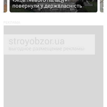
повернули у держвласність
Д