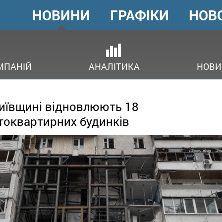
НОВИНИ
ГРАФІКИ
НОВ
ГОЛОВНЕ
МЕНЮ
ОВ
МПАНІЙ
АНАЛІТИКА
НОВИ
иївщині відновлюють 18
токвартирних будинків