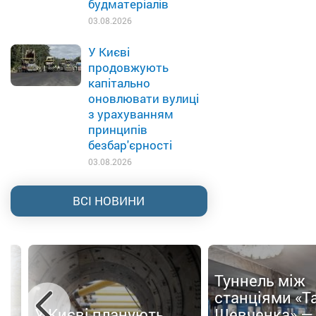
будматеріалів
03.08.2026
У Києві
продовжують
капітально
оновлювати вулиці
з урахуванням
принципів
безбар'єрності
03.08.2026
ВСІ НОВИНИ
Туннель між
ти
станціями «Т
У Києві планують
Шевченка» —