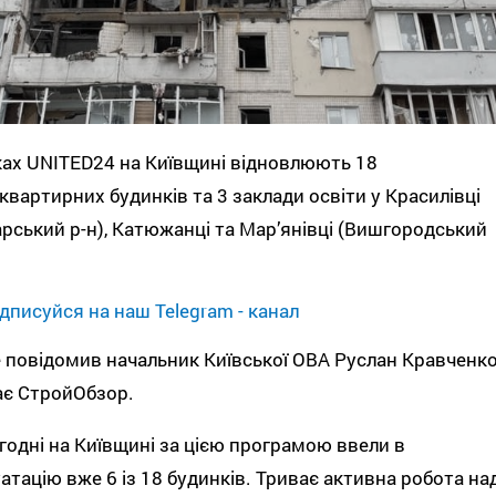
ах UNITED24 на Київщині відновлюють 18
квартирних будинків та 3 заклади освіти у Красилівці
рський р-н), Катюжанці та Мар’янівці (Вишгородський
дписуйся на наш Telegram - канал
 повідомив начальник Київської ОВА Руслан Кравченко
ає СтройОбзор.
годні на Київщині за цією програмою ввели в
атацію вже 6 із 18 будинків. Триває активна робота на