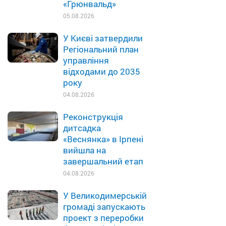
«Грюнвальд»
05.08.2026
У Києві затвердили
Регіональний план
управління
відходами до 2035
року
04.08.2026
Реконструкція
дитсадка
«Веснянка» в Ірпені
вийшла на
завершальний етап
04.08.2026
У Великодимерській
громаді запускають
проект з переробки