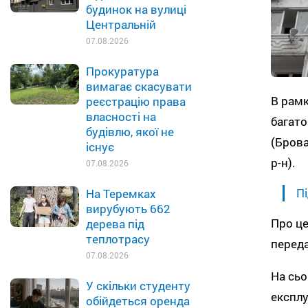
будинок на вулиці
Центральній
07.08.2026
Прокуратура
вимагає скасувати
В рамк
реєстрацію права
власності на
багато
будівлю, якої не
(Брова
існує
р-н).
07.08.2026
Пі
На Теремках
вирубують 662
Про це
дерева під
теплотрасу
перед
07.08.2026
На сьо
У скільки студенту
експлу
обійдеться оренда