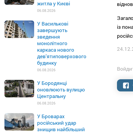
житла у Києві
віднов
06.08.2026
Загало
У Василькові
із пон
завершують
російсь
зведення
монолітного
24.12.
каркаса нового
дев'ятиповерхового
будинку
Войдит
06.08.2026
У Бородянці
оновлюють вулицю
Центральну
06.08.2026
У Броварах
російський удар
знищив найбільший