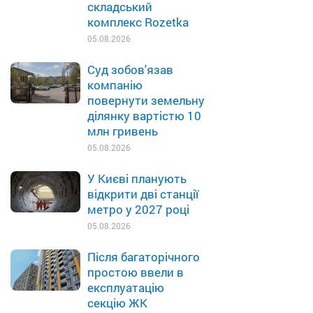
складський
комплекс Rozetka
05.08.2026
Суд зобов'язав
компанію
повернути земельну
ділянку вартістю 10
млн гривень
05.08.2026
У Києві планують
відкрити дві станції
метро у 2027 році
05.08.2026
Після багаторічного
простою ввели в
експлуатацію
секцію ЖК