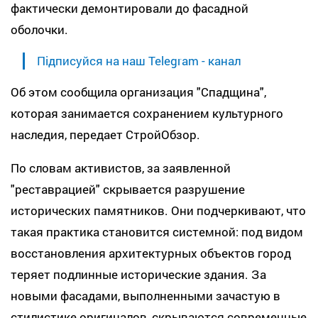
фактически демонтировали до фасадной
оболочки.
Підписуйся на наш Telegram - канал
Об этом сообщила организация "Спадщина",
которая занимается сохранением культурного
наследия, передает СтройОбзор.
По словам активистов, за заявленной
"реставрацией" скрывается разрушение
исторических памятников. Они подчеркивают, что
такая практика становится системной: под видом
восстановления архитектурных объектов город
теряет подлинные исторические здания. За
новыми фасадами, выполненными зачастую в
стилистике оригиналов, скрываются современные