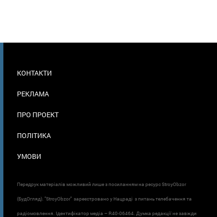
МЕНЮ
КОНТАКТИ
В
ПОДВАЛЕ
РЕКЛАМА
ПРО ПРОЕКТ
ПОЛІТИКА
УМОВИ
Передрук матеріалів можливий лише з посиланням на ресурс StroyObzor
(БудОгляд). "StroyObzor" зареєстровано у Нацраді з питань телебачення та
радіомовлення. Ідентифікатор медіа – R40-06464. Думка редакції не завжди