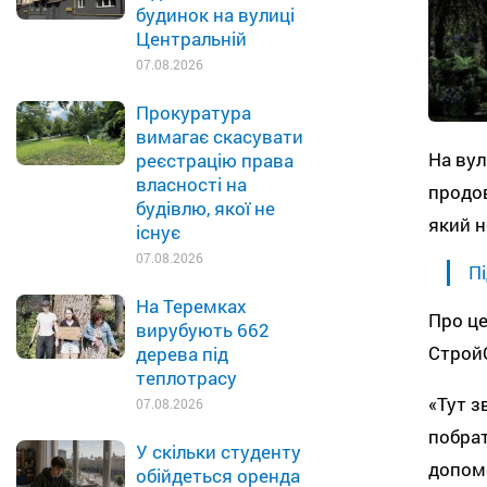
будинок на вулиці
Центральній
07.08.2026
Прокуратура
вимагає скасувати
На вул
реєстрацію права
власності на
продов
будівлю, якої не
який н
існує
07.08.2026
Пі
На Теремках
Про це
вирубують 662
Строй
дерева під
теплотрасу
«Тут з
07.08.2026
побрат
У скільки студенту
допомо
обійдеться оренда