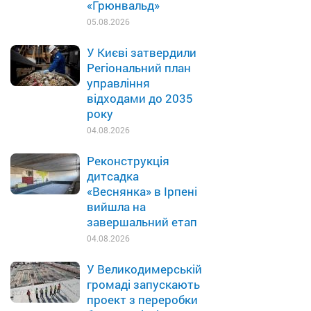
«Грюнвальд»
05.08.2026
У Києві затвердили
Регіональний план
управління
відходами до 2035
року
04.08.2026
Реконструкція
дитсадка
«Веснянка» в Ірпені
вийшла на
завершальний етап
04.08.2026
У Великодимерській
громаді запускають
проект з переробки