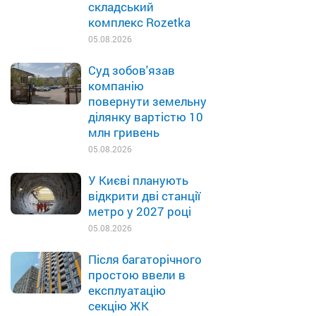
складський
комплекс Rozetka
05.08.2026
Суд зобов'язав
компанію
повернути земельну
ділянку вартістю 10
млн гривень
05.08.2026
У Києві планують
відкрити дві станції
метро у 2027 році
05.08.2026
Після багаторічного
простою ввели в
експлуатацію
секцію ЖК