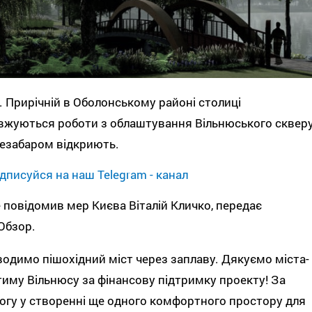
. Прирічній в Оболонському районі столиці
жуються роботи з облаштування Вільнюського скверу
езабаром відкриють.
дписуйся на наш Telegram - канал
 повідомив мер Києва Віталій Кличко, передає
Обзор.
водимо пішохідний міст через заплаву. Дякуємо міста-
иму Вільнюсу за фінансову підтримку проекту! За
гу у створенні ще одного комфортного простору для