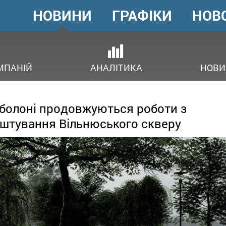
НОВИНИ
ГРАФІКИ
НОВ
ГОЛОВНЕ
МЕНЮ
ОВ
МПАНІЙ
АНАЛІТИКА
НОВИ
болоні продовжуються роботи з
штування Вільнюського скверу