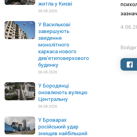
житла у Києві
психол
06.08.2026
зазнач
У Василькові
4.06.2
завершують
зведення
монолітного
Войдит
каркаса нового
дев'ятиповерхового
будинку
06.08.2026
У Бородянці
оновлюють вулицю
Центральну
06.08.2026
У Броварах
російський удар
знищив найбільший