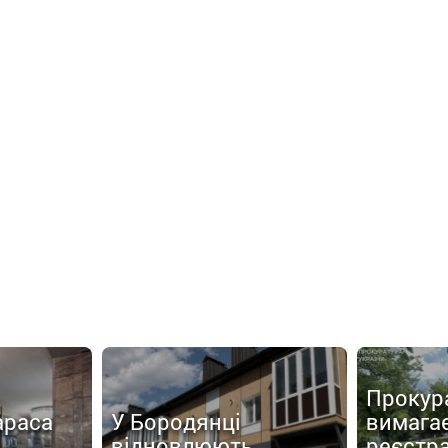
Прокур
араса
У Бородянці
вимага
відновлюють
реєстр