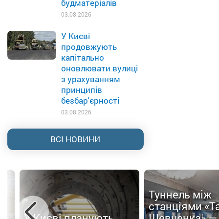
будматеріалів
03.08.2026
У Києві
продовжують
капітально
оновлювати вулиці
з урахуванням
принципів
безбар'єрності
03.08.2026
ВСІ НОВИНИ
Туннель між
ти
станціями «Т
У Києві планують
Шевченка» —