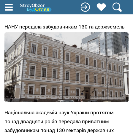
Перейти
до
основного
вмісту
НАНУ передала забудовникам 130 га держземель
Національна академія наук України протягом
понад двадцяти років передала приватним
забудовникам понад 130 гектарів державних