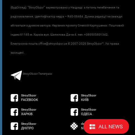
(БудОгляд). "StroyObzor" зареєстровано у Нацраді з питань телебачення та
радіомовлення. Ідентифікатор медіа – R40-06464. Думка редакції не завжди
збігається з думкою автора. Керівник проєкту Олексій Карпушенко. Поштовий
індекс 61165 м. Харків вул. Шатилова Дача 4. тел. +380505801342.
Електронна пошта office@stroyobzor.ua © 2007-
2026 StroyObzor™. Усі права
захищені.
StroyObzor Телеграм
StroyObzor
StroyObzor
FACEBOOK
КИЇВ
StroyObzor
StroyObzor
ХАРКІВ
ОДЕСА
StroyObzor
developed by
ALL NEWS
ДНІПРО
NETSOFTWARE