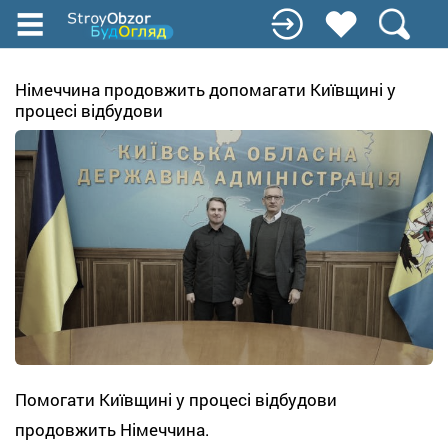
Перейти
до
основного
вмісту
Німеччина продовжить допомагати Київщині у
процесі відбудови
Помогати Київщині у процесі відбудови
продовжить Німеччина.