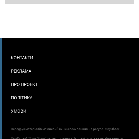
МЕНЮ
КОНТАКТИ
В
ПОДВАЛЕ
РЕКЛАМА
ПРО ПРОЕКТ
ПОЛІТИКА
УМОВИ
Передрук матеріалів можливий лише з посиланням на ресурс StroyObzor
(БудОгляд). "StroyObzor" зареєстровано у Нацраді з питань телебачення та