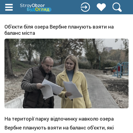
Перейти
до
основного
вмісту
Об'єкти біля озера Вербне планують взяти на
баланс міста
На території парку відпочинку навколо озера
Вербне планують взяти на баланс об'єкти, які