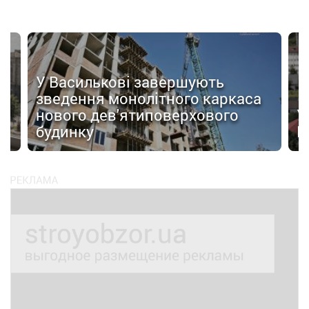
У Василькові завершують
зведення монолітного каркаса
нового дев'ятиповерхового
У
будинку
Ц