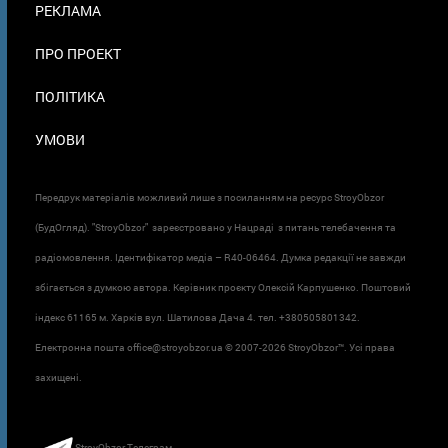
РЕКЛАМА
ПРО ПРОЕКТ
ПОЛІТИКА
УМОВИ
Передрук матеріалів можливий лише з посиланням на ресурс StroyObzor
(БудОгляд). "StroyObzor" зареєстровано у Нацраді з питань телебачення та
радіомовлення. Ідентифікатор медіа – R40-06464. Думка редакції не завжди
збігається з думкою автора. Керівник проєкту Олексій Карпушенко. Поштовий
індекс 61165 м. Харків вул. Шатилова Дача 4. тел. +380505801342.
Електронна пошта office@stroyobzor.ua © 2007-
2026 StroyObzor™. Усі права
захищені.
StroyObzor Телеграм