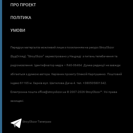
ПРО ПРОЕКТ
ПОЛІТИКА
УМОВИ
Передрук матеріалів можливий лише з посиланням на ресурс StroyObzor
(БудОгляд). "StroyObzor" зареєстровано у Нацраді з питань телебачення та
радіомовлення. Ідентифікатор медіа – R40-06464. Думка редакції не завжди
збігається з думкою автора. Керівник проєкту Олексій Карпушенко. Поштовий
індекс 61165 м. Харків вул. Шатилова Дача 4. тел. +380505801342.
Електронна пошта office@stroyobzor.ua © 2007-
2026 StroyObzor™. Усі права
захищені.
StroyObzor Телеграм