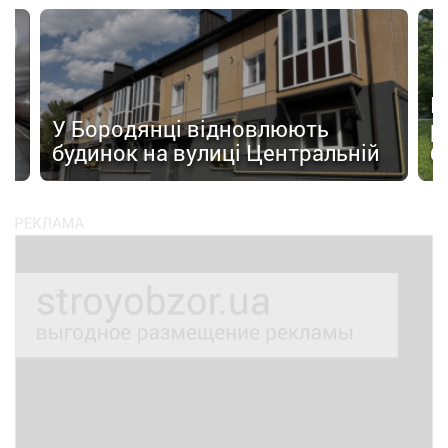
а
П
У Бородянці відновлюють
р
будинок на вулиці Центральній
б