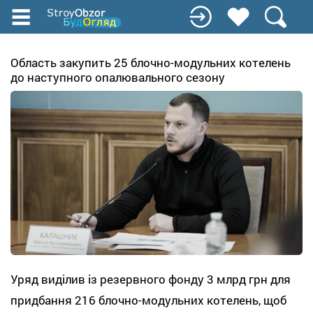
Перейти
до
основного
вмісту
Область закупить 25 блочно-модульних котелень
до наступного опалювального сезону
Уряд виділив із резервного фонду 3 млрд грн для
придбання 216 блочно-модульних котелень, щоб