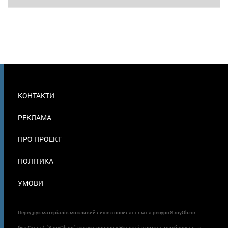
МЕНЮ
КОНТАКТИ
В
ПОДВАЛЕ
РЕКЛАМА
ПРО ПРОЕКТ
ПОЛІТИКА
УМОВИ
Передрук матеріалів можливий лише з посиланням на ресурс StroyObzor
(БудОгляд). "StroyObzor" зареєстровано у Нацраді з питань телебачення та