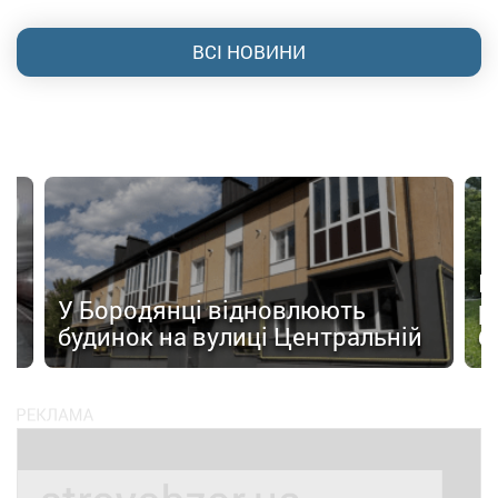
ВСІ НОВИНИ
а
П
У Бородянці відновлюють
р
будинок на вулиці Центральній
б