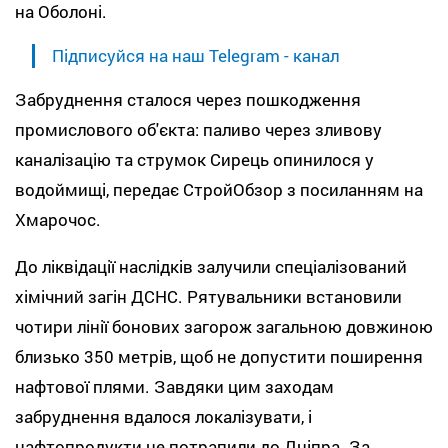
на Оболоні.
Підписуйся на наш Telegram - канал
Забруднення сталося через пошкодження
промислового об'єкта: паливо через зливову
каналізацію та струмок Сирець опинилося у
водоймищі, передає СтройОбзор з посиланням на
Хмарочос.
До ліквідації наслідків залучили спеціалізований
хімічний загін ДСНС. Рятувальники встановили
чотири лінії бонових загорож загальною довжиною
близько 350 метрів, щоб не допустити поширення
нафтової плями. Завдяки цим заходам
забруднення вдалося локалізувати, і
нафтопродукти не потрапили до Дніпра. За