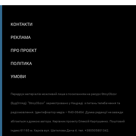
МЕНЮ
КОНТАКТИ
В
ПОДВАЛЕ
РЕКЛАМА
ПРО ПРОЕКТ
ПОЛІТИКА
УМОВИ
Передрук матеріалів можливий лише з посиланням на ресурс StroyObzor
(БудОгляд). "StroyObzor" зареєстровано у Нацраді з питань телебачення та
радіомовлення. Ідентифікатор медіа – R40-06464. Думка редакції не завжди
збігається з думкою автора. Керівник проєкту Олексій Карпушенко. Поштовий
індекс 61165 м. Харків вул. Шатилова Дача 4. тел. +380505801342.