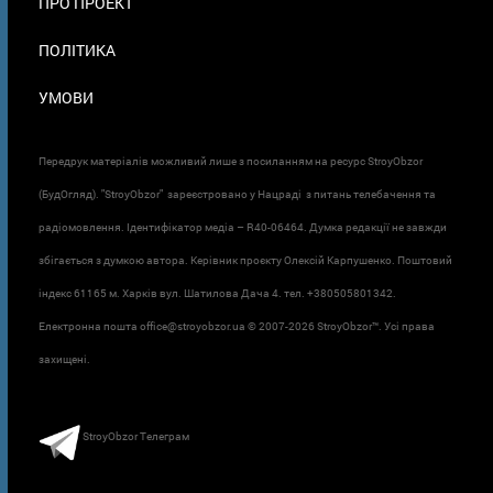
ПРО ПРОЕКТ
ПОЛІТИКА
УМОВИ
Передрук матеріалів можливий лише з посиланням на ресурс StroyObzor
(БудОгляд). "StroyObzor" зареєстровано у Нацраді з питань телебачення та
радіомовлення. Ідентифікатор медіа – R40-06464. Думка редакції не завжди
збігається з думкою автора. Керівник проєкту Олексій Карпушенко. Поштовий
індекс 61165 м. Харків вул. Шатилова Дача 4. тел. +380505801342.
Електронна пошта office@stroyobzor.ua © 2007-
2026 StroyObzor™. Усі права
захищені.
StroyObzor Телеграм