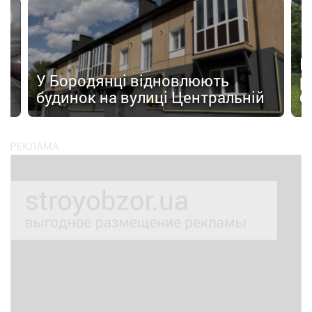
а
П
У Бородянці відновлюють
р
будинок на вулиці Центральній
б