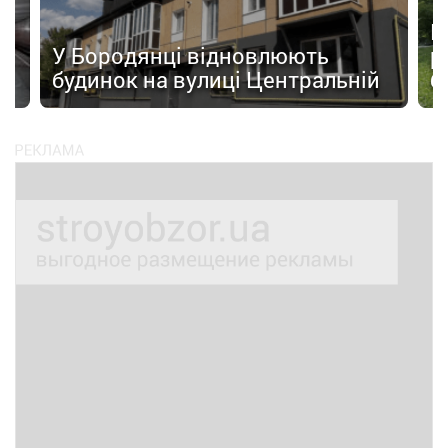
а
П
У Бородянці відновлюють
р
будинок на вулиці Центральній
б