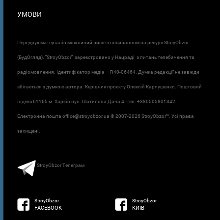
УМОВИ
Передрук матеріалів можливий лише з посиланням на ресурс StroyObzor
(БудОгляд). "StroyObzor" зареєстровано у Нацраді з питань телебачення та
радіомовлення. Ідентифікатор медіа – R40-06464. Думка редакції не завжди
збігається з думкою автора. Керівник проєкту Олексій Карпушенко. Поштовий
індекс 61165 м. Харків вул. Шатилова Дача 4. тел. +380505801342.
Електронна пошта office@stroyobzor.ua © 2007-
2026 StroyObzor™. Усі права
захищені.
StroyObzor Телеграм
StroyObzor
StroyObzor
FACEBOOK
КИЇВ