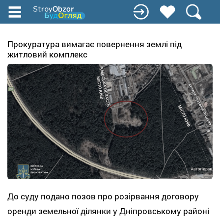
Перейти
до
основного
вмісту
Прокуратура вимагає повернення землі під
житловий комплекс
До суду подано позов про розірвання договору
оренди земельної ділянки у Дніпровському районі